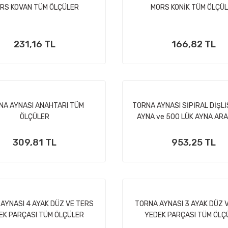
RS KOVAN TÜM ÖLÇÜLER
MORS KONİK TÜM ÖLÇÜ
231,16 TL
166,82 TL
NA AYNASI ANAHTARI TÜM
TORNA AYNASI SİPİRAL DİŞLİS
ÖLÇÜLER
AYNA ve 500 LÜK AYNA ARA
ÖLÇÜLER
309,81 TL
953,25 TL
AYNASI 4 AYAK DÜZ VE TERS
TORNA AYNASI 3 AYAK DÜZ 
EK PARÇASI TÜM ÖLÇÜLER
YEDEK PARÇASI TÜM ÖLÇ