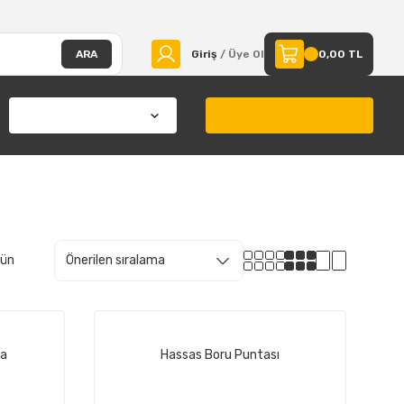
ARA
Giriş
/ Üye Ol
0,00 TL
rün
ta
Hassas Boru Puntası