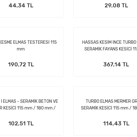
44,34 TL
29,08 TL
KESME ELMAS TESTERESİ 115
HASSAS KESİM İNCE TURBO
mm
SERAMİK FAYANS KESİCİ 1
ÇAPRAZ DİŞ
190,72 TL
367,14 TL
 İ ELMAS - SERAMİK BETON VE
TURBO ELMAS MERMER G
 KESİCİ 115 mm / 180 mm /
SERAMİK KESİCİ 115 mm / 1
230 mm
230 mm
102,51 TL
114,43 TL