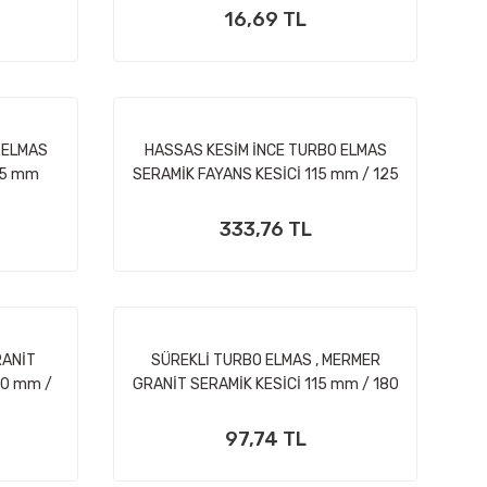
16,69 TL
 ELMAS
HASSAS KESİM İNCE TURBO ELMAS
15 mm
SERAMİK FAYANS KESİCİ 115 mm / 125
mm / 180 mm
333,76 TL
RANİT
SÜREKLİ TURBO ELMAS , MERMER
80 mm /
GRANİT SERAMİK KESİCİ 115 mm / 180
mm / 230 mm ÖLÇÜLER
97,74 TL