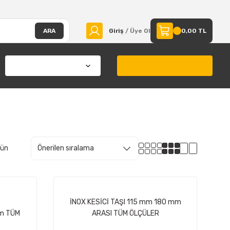
ARA
Giriş
/ Üye Ol
0,00 TL
rün
İNOX KESİCİ TAŞI 115 mm 180 mm
m TÜM
ARASI TÜM ÖLÇÜLER