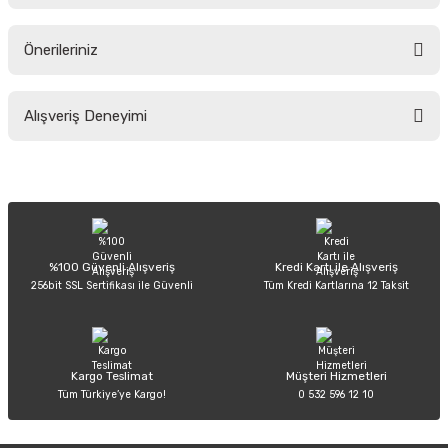
Ürün hakkında henüz soru sorulmamış.
Önerileriniz
Soru Sor
Bu ürünün fiyat bilgisi, resim, ürün açıklamalarında ve diğer konularda
Alışveriş Deneyimi
yetersiz gördüğünüz noktaları öneri formunu kullanarak tarafımıza
iletebilirsiniz.
Görüş ve önerileriniz için teşekkür ederiz.
Sitemize ilk yorumu siz yapın!
Ürün resmi kalitesiz, bozuk veya görüntülenemiyor.
Ürün açıklamasında eksik bilgiler bulunuyor.
Deneyimini Paylaş
Ürün bilgilerinde hatalar bulunuyor.
%100 Güvenli Alışveriş
Kredi Kartı ile Alışveriş
256bit SSL Sertifikası ile Güvenli
Tüm Kredi Kartlarına 12 Taksit
Ürün fiyatı diğer sitelerden daha pahalı.
Bu ürüne benzer farklı alternatifler olmalı.
Kargo Teslimat
Müşteri Hizmetleri
Tüm Türkiye’ye Kargo!
0 532 596 12 10