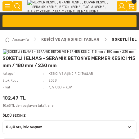
Anasayfa
KESİCİ VE AŞINDIRICI TAŞLAR
SOKETLİ İ EL
SOKETLİ İ ELMAS - SERAMİK BETON VE MERMER KESİCİ 115
mm / 180 mm / 230 mm
Kategori
KESİCİ VE AŞINDIRICI TAŞLAR
Stok Kodu
2388
Fiyat
1,79 USD + KDV
102,47 TL
10,63 TL den başlayan taksitlerle!
ÖLÇÜ SEÇİNİZ