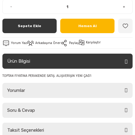
-
+
Sepete Ekle
Hemen Al
Karşılaştır
Yorum Yaz
Arkadaşına Öner
Paylaş
Ürün Bilgisi
TOPTAN FİYATINA PERAKENDE SATIŞ. ALIŞVERİŞİN YENİ ÇAĞ'I
Yorumlar
Soru & Cevap
Bu ürüne ilk yorumu siz yapın!
Taksit Seçenekleri
Yorum Yaz