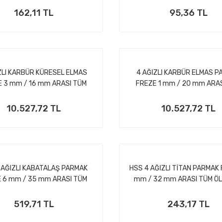
162,11 TL
95,36 TL
ZLI KARBÜR KÜRESEL ELMAS
4 AĞIZLI KARBÜR ELMAS P
 3 mm / 16 mm ARASI TÜM
FREZE 1 mm / 20 mm ARA
ÖLÇÜLER
ÖLÇÜLER
10.527,72 TL
10.527,72 TL
 AĞIZLI KABATALAŞ PARMAK
HSS 4 AĞIZLI TİTAN PARMAK
 6 mm / 35 mm ARASI TÜM
mm / 32 mm ARASI TÜM Ö
ÖLÇÜLER
519,71 TL
243,17 TL