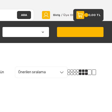
ARA
Giriş
/ Üye Ol
0,00 TL
rün