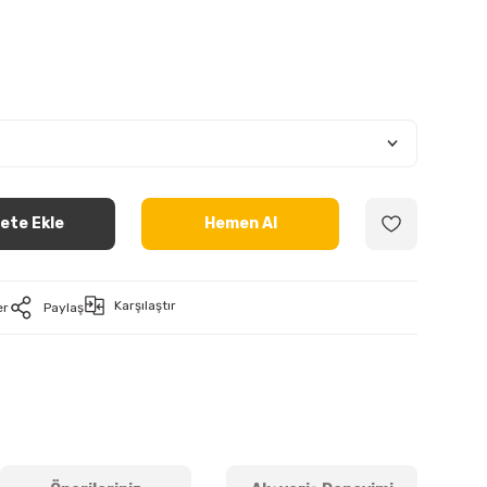
ete Ekle
Hemen Al
Karşılaştır
er
Paylaş