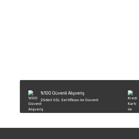
Bu ürünün fiyat bilgisi, resim, ürün açıklamalarında ve diğer k
Görüş ve önerileriniz için teşekkür ederiz.
Ürün resmi kalitesiz, bozuk veya görüntülenemiyor.
Ürün açıklamasında eksik bilgiler bulunuyor.
Ürün bilgilerinde hatalar bulunuyor.
%100 Güvenli Alışveriş
Ürün fiyatı diğer sitelerden daha pahalı.
256bit SSL Sertifikası ile Güvenli
Bu ürüne benzer farklı alternatifler olmalı.