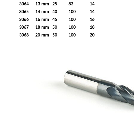
3064
13 mm
25
83
14
3065
14 mm
40
100
14
3066
16 mm
45
100
16
3067
18 mm
50
100
18
3068
20 mm
50
100
20