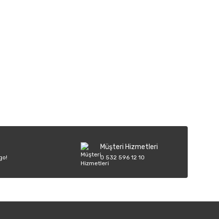
iletebilirsiniz.
Müşteri Hizmetleri
go!
0 532 596 12 10