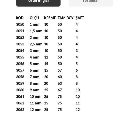
Ürün Bilgisi
Yorumlar
KOD
ÖLÇÜ
KESME
TAM BOY
ŞAFT
3050
1 mm
10
50
4
3051
1,5 mm
10
50
4
3052
2 mm
10
50
4
3053
2,5 mm
10
50
4
3054
3 mm
10
50
3
3055
4 mm
12
50
4
3056
5 mm
15
50
5
3057
6 mm
15
57
6
3058
7 mm
20
60
8
3059
8 mm
20
63
8
3060
9 mm
25
67
10
3061
10 mm
25
75
10
3062
11 mm
25
75
11
3063
12 mm
25
75
12