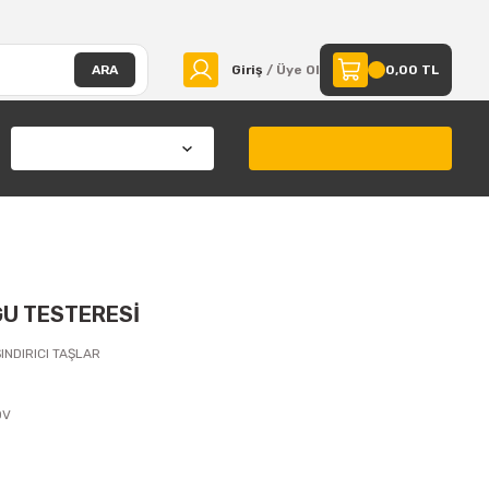
ARA
Giriş
/ Üye Ol
0,00 TL
ĞU TESTERESİ
ŞINDIRICI TAŞLAR
DV