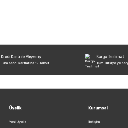
onularda yetersiz gördüğünüz noktaları öneri formunu kullanarak tarafımıza 
Ürün hakkında henüz soru sorulmamış.
Bu ürüne ilk yorumu siz yapın!
Sitemize ilk yorumu siz yapın!
Deneyimini Paylaş
Yorum Yaz
Soru Sor
Kredi Kartı ile Alışveriş
Kargo Teslimat
Tüm Kredi Kartlarına 12 Taksit
Tüm Türkiye’ye Kar
Gönder
Üyelik
Kurumsal
Yeni Üyelik
İletişim