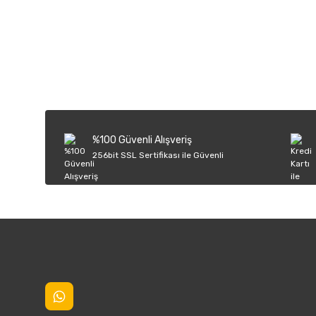
Bu ürünün fiyat bilgisi, resim, ürün açıklamalarında ve diğer k
Görüş ve önerileriniz için teşekkür ederiz.
Ürün resmi kalitesiz, bozuk veya görüntülenemiyor.
Ürün açıklamasında eksik bilgiler bulunuyor.
Ürün bilgilerinde hatalar bulunuyor.
%100 Güvenli Alışveriş
Ürün fiyatı diğer sitelerden daha pahalı.
256bit SSL Sertifikası ile Güvenli
Bu ürüne benzer farklı alternatifler olmalı.