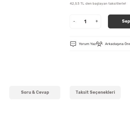
42,53 TL den başlayan taksitlerle!
-
+
Sep
Yorum Yaz
Arkadaşına Ön
Soru & Cevap
Taksit Seçenekleri