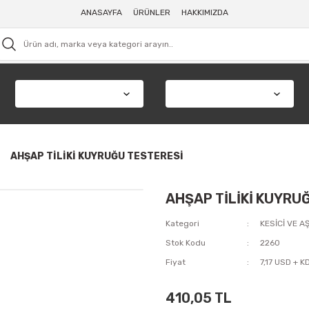
ANASAYFA
ÜRÜNLER
HAKKIMIZDA
AHŞAP TİLİKİ KUYRUĞU TESTERESİ
AHŞAP TİLİKİ KUYRU
Kategori
KESİCİ VE A
Stok Kodu
2260
Fiyat
7,17 USD + K
410,05 TL