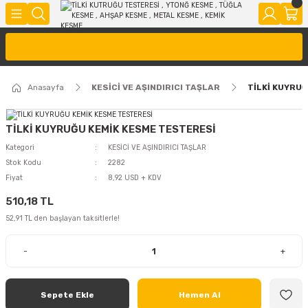
Anasayfa
KESİCİ VE AŞINDIRICI TAŞLAR
TİLKİ KUYRU
TİLKİ KUYRUĞU KEMİK KESME TESTERESİ
Kategori
KESİCİ VE AŞINDIRICI TAŞLAR
Stok Kodu
2282
Fiyat
8,92 USD + KDV
510,18 TL
52,91 TL den başlayan taksitlerle!
-
+
Sepete Ekle
Hemen Al