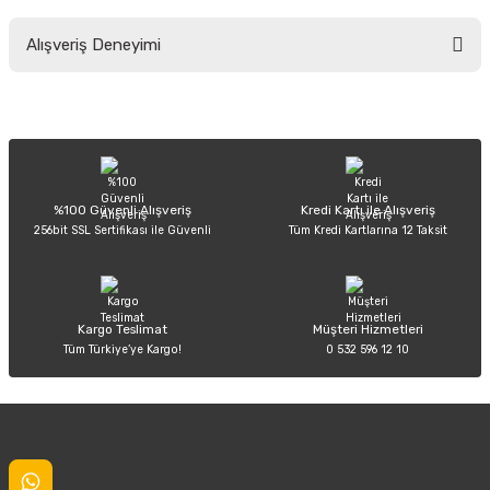
Bu ürünün fiyat bilgisi, resim, ürün açıklamalarında ve diğer konularda
Alışveriş Deneyimi
yetersiz gördüğünüz noktaları öneri formunu kullanarak tarafımıza
iletebilirsiniz.
Görüş ve önerileriniz için teşekkür ederiz.
Sitemize ilk yorumu siz yapın!
Ürün resmi kalitesiz, bozuk veya görüntülenemiyor.
Ürün açıklamasında eksik bilgiler bulunuyor.
Deneyimini Paylaş
Ürün bilgilerinde hatalar bulunuyor.
%100 Güvenli Alışveriş
Kredi Kartı ile Alışveriş
256bit SSL Sertifikası ile Güvenli
Tüm Kredi Kartlarına 12 Taksit
Ürün fiyatı diğer sitelerden daha pahalı.
Bu ürüne benzer farklı alternatifler olmalı.
Kargo Teslimat
Müşteri Hizmetleri
Tüm Türkiye’ye Kargo!
0 532 596 12 10
Gönder