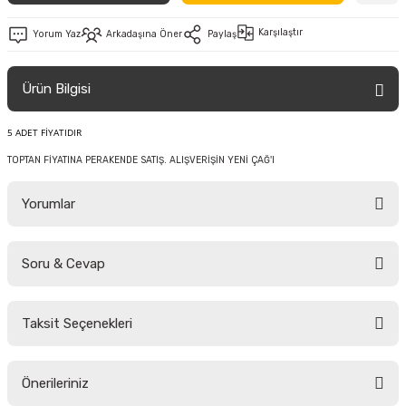
Karşılaştır
Yorum Yaz
Arkadaşına Öner
Paylaş
Ürün Bilgisi
5 ADET FİYATIDIR
TOPTAN FİYATINA PERAKENDE SATIŞ. ALIŞVERİŞİN YENİ ÇAĞ'I
Yorumlar
Soru & Cevap
Bu ürüne ilk yorumu siz yapın!
Taksit Seçenekleri
Yorum Yaz
Ürün hakkında henüz soru sorulmamış.
Önerileriniz
Soru Sor