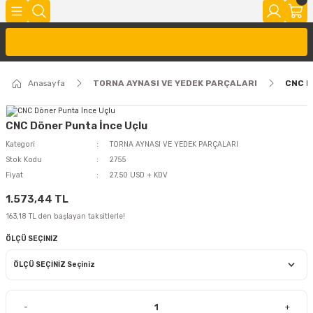
Anasayfa
TORNA AYNASI VE YEDEK PARÇALARI
CNC D
CNC Döner Punta İnce Uçlu
Kategori
TORNA AYNASI VE YEDEK PARÇALARI
Stok Kodu
2755
Fiyat
27,50 USD + KDV
1.573,44 TL
163,18 TL den başlayan taksitlerle!
ÖLÇÜ SEÇİNİZ
-
+