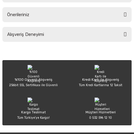
Önerileriniz
Soru Sor
Bu ürünün fiyat bilgisi, resim, ürün açıklamalarında ve diğer konularda
Alışveriş Deneyimi
yetersiz gördüğünüz noktaları öneri formunu kullanarak tarafımıza
iletebilirsiniz.
Görüş ve önerileriniz için teşekkür ederiz.
Sitemize ilk yorumu siz yapın!
Ürün resmi kalitesiz, bozuk veya görüntülenemiyor.
Ürün açıklamasında eksik bilgiler bulunuyor.
Deneyimini Paylaş
Ürün bilgilerinde hatalar bulunuyor.
%100 Güvenli Alışveriş
Kredi Kartı ile Alışveriş
256bit SSL Sertifikası ile Güvenli
Tüm Kredi Kartlarına 12 Taksit
Ürün fiyatı diğer sitelerden daha pahalı.
Bu ürüne benzer farklı alternatifler olmalı.
Kargo Teslimat
Müşteri Hizmetleri
Tüm Türkiye’ye Kargo!
0 532 596 12 10