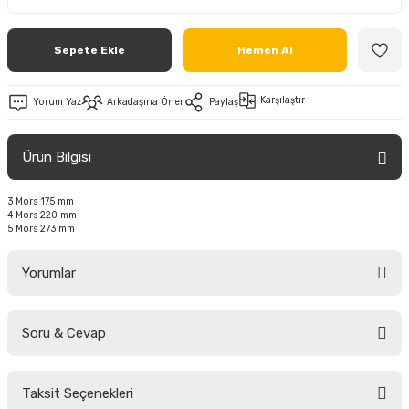
Sepete Ekle
Hemen Al
Karşılaştır
Yorum Yaz
Arkadaşına Öner
Paylaş
Ürün Bilgisi
3 Mors 175 mm
4 Mors 220 mm
5 Mors 273 mm
Yorumlar
Soru & Cevap
Bu ürüne ilk yorumu siz yapın!
Taksit Seçenekleri
Yorum Yaz
Ürün hakkında henüz soru sorulmamış.