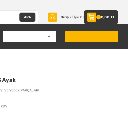
ARA
Giriş
/ Üye Ol
0,00 TL
3 Ayak
SI VE YEDEK PARÇALARI
+ KDV