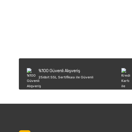
Bu ürünün fiyat bilgisi, resim, ürün açıklamalarında ve diğer k
Görüş ve önerileriniz için teşekkür ederiz.
Ürün resmi kalitesiz, bozuk veya görüntülenemiyor.
Ürün açıklamasında eksik bilgiler bulunuyor.
Ürün bilgilerinde hatalar bulunuyor.
%100 Güvenli Alışveriş
Ürün fiyatı diğer sitelerden daha pahalı.
256bit SSL Sertifikası ile Güvenli
Bu ürüne benzer farklı alternatifler olmalı.