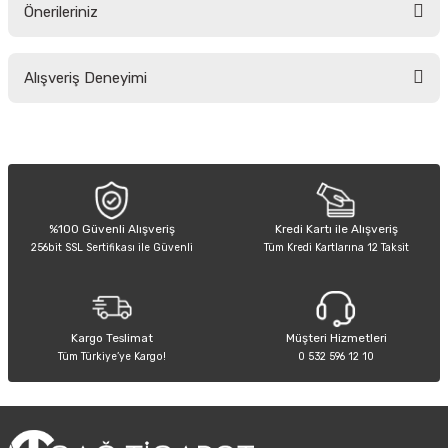
Önerileriniz
Soru Sor
Bu ürünün fiyat bilgisi, resim, ürün açıklamalarında ve diğer konularda
Alışveriş Deneyimi
yetersiz gördüğünüz noktaları öneri formunu kullanarak tarafımıza
iletebilirsiniz.
Görüş ve önerileriniz için teşekkür ederiz.
Sitemize ilk yorumu siz yapın!
Ürün resmi kalitesiz, bozuk veya görüntülenemiyor.
Ürün açıklamasında eksik bilgiler bulunuyor.
Deneyimini Paylaş
Ürün bilgilerinde hatalar bulunuyor.
%100 Güvenli Alışveriş
Kredi Kartı ile Alışveriş
256bit SSL Sertifikası ile Güvenli
Tüm Kredi Kartlarına 12 Taksit
Ürün fiyatı diğer sitelerden daha pahalı.
Bu ürüne benzer farklı alternatifler olmalı.
Kargo Teslimat
Müşteri Hizmetleri
Tüm Türkiye’ye Kargo!
0 532 596 12 10
Gönder