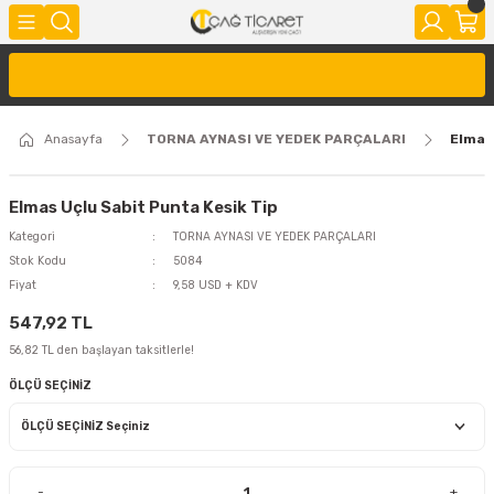
Anasayfa
TORNA AYNASI VE YEDEK PARÇALARI
Elmas 
Elmas Uçlu Sabit Punta Kesik Tip
Kategori
TORNA AYNASI VE YEDEK PARÇALARI
Stok Kodu
5084
Fiyat
9,58 USD + KDV
547,92 TL
56,82 TL den başlayan taksitlerle!
ÖLÇÜ SEÇİNİZ
-
+