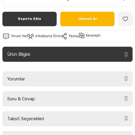
Sepete Ekle
Hemen Al
Karşılaştır
Yorum Yaz
Arkadaşına Öner
Paylaş
Ürün Bilgisi
Yorumlar
Soru & Cevap
Bu ürüne ilk yorumu siz yapın!
Taksit Seçenekleri
Yorum Yaz
Ürün hakkında henüz soru sorulmamış.