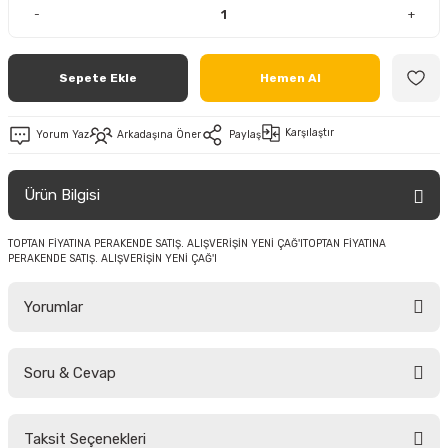
-
+
Sepete Ekle
Hemen Al
Karşılaştır
Yorum Yaz
Arkadaşına Öner
Paylaş
Ürün Bilgisi
TOPTAN FİYATINA PERAKENDE SATIŞ. ALIŞVERİŞİN YENİ ÇAĞ'ITOPTAN FİYATINA
PERAKENDE SATIŞ. ALIŞVERİŞİN YENİ ÇAĞ'I
Yorumlar
Soru & Cevap
Bu ürüne ilk yorumu siz yapın!
Taksit Seçenekleri