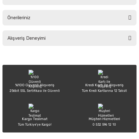
Yorum Yaz
Ürün hakkında henüz soru sorulmamış.
Önerileriniz
Soru Sor
Bu ürünün fiyat bilgisi, resim, ürün açıklamalarında ve diğer konularda
Alışveriş Deneyimi
yetersiz gördüğünüz noktaları öneri formunu kullanarak tarafımıza
iletebilirsiniz.
Görüş ve önerileriniz için teşekkür ederiz.
Sitemize ilk yorumu siz yapın!
Ürün resmi kalitesiz, bozuk veya görüntülenemiyor.
Ürün açıklamasında eksik bilgiler bulunuyor.
Deneyimini Paylaş
Ürün bilgilerinde hatalar bulunuyor.
%100 Güvenli Alışveriş
Kredi Kartı ile Alışveriş
256bit SSL Sertifikası ile Güvenli
Tüm Kredi Kartlarına 12 Taksit
Ürün fiyatı diğer sitelerden daha pahalı.
Bu ürüne benzer farklı alternatifler olmalı.
Kargo Teslimat
Müşteri Hizmetleri
Tüm Türkiye’ye Kargo!
0 532 596 12 10