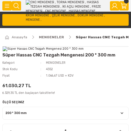
Anasayfa
MENGENELER
Süper Hassas CNC Tezgah Me
Süper Hassas CNC Tezgah Mengenesi 200 * 300 mm
Kategori
MENGENELER
Stok Kodu
4352
Fiyat
1.066,67 USD + KDV
61.030,27 TL
6.329,35 TL den başlayan taksitlerle!
ÖLÇÜ SEÇİNİZ
-
+