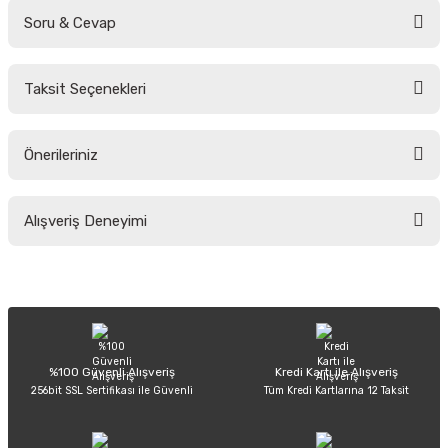
Soru & Cevap
Bu ürüne ilk yorumu siz yapın!
Taksit Seçenekleri
Yorum Yaz
Ürün hakkında henüz soru sorulmamış.
Önerileriniz
Soru Sor
Bu ürünün fiyat bilgisi, resim, ürün açıklamalarında ve diğer konularda
Alışveriş Deneyimi
yetersiz gördüğünüz noktaları öneri formunu kullanarak tarafımıza
iletebilirsiniz.
Görüş ve önerileriniz için teşekkür ederiz.
Sitemize ilk yorumu siz yapın!
Ürün resmi kalitesiz, bozuk veya görüntülenemiyor.
Ürün açıklamasında eksik bilgiler bulunuyor.
Deneyimini Paylaş
Ürün bilgilerinde hatalar bulunuyor.
%100 Güvenli Alışveriş
Kredi Kartı ile Alışveriş
256bit SSL Sertifikası ile Güvenli
Tüm Kredi Kartlarına 12 Taksit
Ürün fiyatı diğer sitelerden daha pahalı.
Bu ürüne benzer farklı alternatifler olmalı.