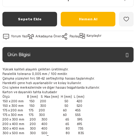
Sepete Ekle
Hemen Al
Karşılaştır
Yorum Yaz
Arkadaşına Öner
Paylaş
Ürün Bilgisi
Yüksek kaliteli alaşımlı çelikten üretilmiştir.
Paralellik toleransı 0,005 mm / 100 mm’dir.
Çalışma yüzeyleri hrc 58-62 sertleştirilip hassas taşlanmıştır.
Hareketli çene hızlı ayarlanabilir ve kolay kullanılır.
Cnc işleme merkezlerinde ve diğer hassas tezgahlarda kullanılır.
Karton ve dayanıklı tahta kutudadır
Ölçü B (mm) S. Max (mm) H (mm) L (mm)
150 x 200 mm 150 200 50 420
150 x 300 mm 150 300 50 520
175 x 200 mm 175 200 60 455
175 x 300 mm 175 300 60 555
200 x 300 mm 200 300 65 595
200 x 400 mm 200 400 65 695
300 x 400 mm 300 400 80 735
300 x 500 mm 300 500 80 835