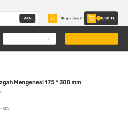
ARA
Giriş
/ Üye Ol
0,00 TL
zgah Mengenesi 175 * 300 mm
R
 + KDV