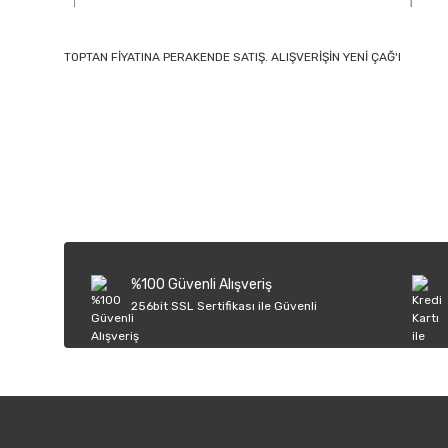
TOPTAN FİYATINA PERAKENDE SATIŞ. ALIŞVERİŞİN YENİ ÇAĞ'I
Bu ürünün fiyat bilgisi, resim, ürün açıklamalarında ve diğer k
Görüş ve önerileriniz için teşekkür ederiz.
Ürün resmi kalitesiz, bozuk veya görüntülenemiyor.
Ürün açıklamasında eksik bilgiler bulunuyor.
Ürün bilgilerinde hatalar bulunuyor.
%100 Güvenli Alışveriş
Ürün fiyatı diğer sitelerden daha pahalı.
256bit SSL Sertifikası ile Güvenli
Bu ürüne benzer farklı alternatifler olmalı.