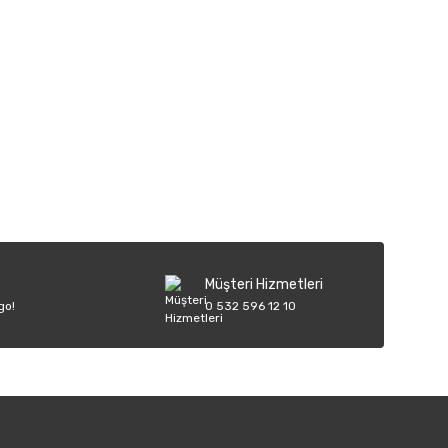
iletebilirsiniz.
Müşteri Hizmetleri
go!
0 532 596 12 10