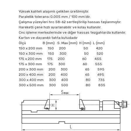
Yüksek kaliteli alaşımlı çelikten üretilmiştir.
Paralellik toleransı 0,005 mm / 100 mm’dir.
Çalışma yüzeyleri hrc 58-62 sertleştirilip hassas taşlanmıştır.
Hareketli çene hızlı ayarlanabilir ve kolay kullanılır.
Cnc işleme merkezlerinde ve diğer hassas tezgahlarda kullanılır.
Karton ve dayanıklı tahta kutudadır
Ölçü B (mm) S. Max (mm) H (mm) L (mm)
150 x 200 mm 150 200 50 420
150 x 300 mm 150 300 50 520
175 x 200 mm 175 200 60 455
175 x 300 mm 175 300 60 555
200 x 300 mm 200 300 65 595
200 x 400 mm 200 400 65 695
300 x 400 mm 300 400 80 735
300 x 500 mm 300 500 80 835