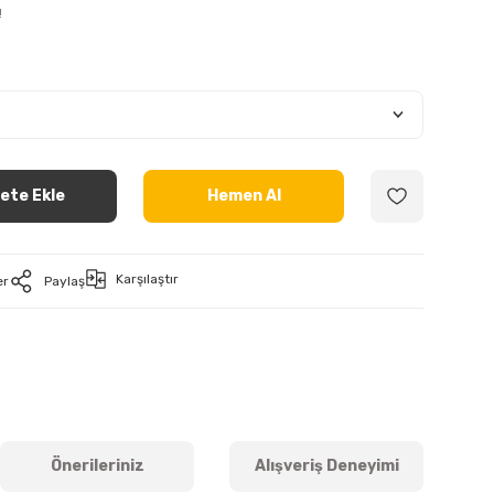
!
ete Ekle
Hemen Al
Karşılaştır
er
Paylaş
Önerileriniz
Alışveriş Deneyimi