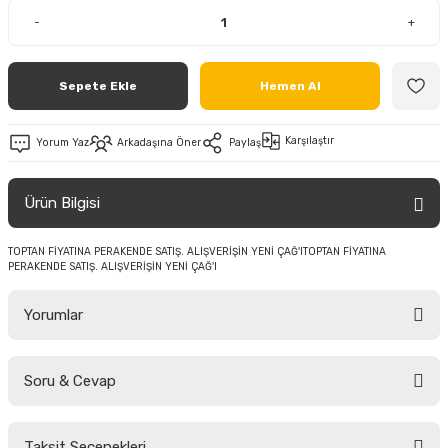
-
+
Sepete Ekle
Hemen Al
Karşılaştır
Yorum Yaz
Arkadaşına Öner
Paylaş
Ürün Bilgisi
TOPTAN FİYATINA PERAKENDE SATIŞ. ALIŞVERİŞİN YENİ ÇAĞ'ITOPTAN FİYATINA
PERAKENDE SATIŞ. ALIŞVERİŞİN YENİ ÇAĞ'I
Yorumlar
Soru & Cevap
Bu ürüne ilk yorumu siz yapın!
Taksit Seçenekleri