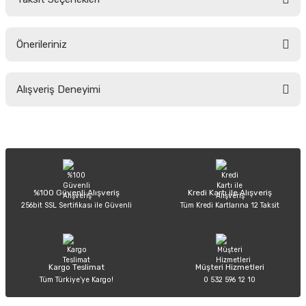
Yorum Yaz
Ürün hakkında henüz soru sorulmamış.
Önerileriniz
Soru Sor
Bu ürünün fiyat bilgisi, resim, ürün açıklamalarında ve diğer konularda
Alışveriş Deneyimi
yetersiz gördüğünüz noktaları öneri formunu kullanarak tarafımıza
iletebilirsiniz.
Görüş ve önerileriniz için teşekkür ederiz.
Sitemize ilk yorumu siz yapın!
Ürün resmi kalitesiz, bozuk veya görüntülenemiyor.
Ürün açıklamasında eksik bilgiler bulunuyor.
Deneyimini Paylaş
Ürün bilgilerinde hatalar bulunuyor.
%100 Güvenli Alışveriş
Kredi Kartı ile Alışveriş
256bit SSL Sertifikası ile Güvenli
Tüm Kredi Kartlarına 12 Taksit
Ürün fiyatı diğer sitelerden daha pahalı.
Bu ürüne benzer farklı alternatifler olmalı.
Kargo Teslimat
Müşteri Hizmetleri
Tüm Türkiye’ye Kargo!
0 532 596 12 10