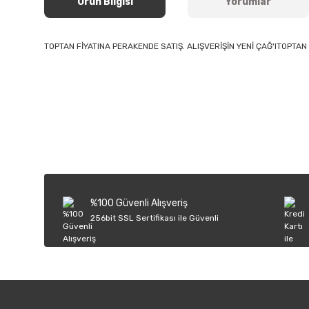
Ürün Bilgisi
Yorumlar
TOPTAN FİYATINA PERAKENDE SATIŞ. ALIŞVERİŞİN YENİ ÇAĞ'ITOPTAN 
Bu ürünün fiyat bilgisi, resim, ürün açıklamalarında ve diğer k
Görüş ve önerileriniz için teşekkür ederiz.
Ürün resmi kalitesiz, bozuk veya görüntülenemiyor.
Ürün açıklamasında eksik bilgiler bulunuyor.
Ürün bilgilerinde hatalar bulunuyor.
%100 Güvenli Alışveriş
Ürün fiyatı diğer sitelerden daha pahalı.
256bit SSL Sertifikası ile Güvenli
Bu ürüne benzer farklı alternatifler olmalı.