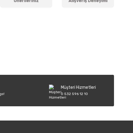
Önerileriniz
Alışveriş Deneyimi
iletebilirsiniz.
Müşteri Hizmetleri
go!
0 532 596 12 10