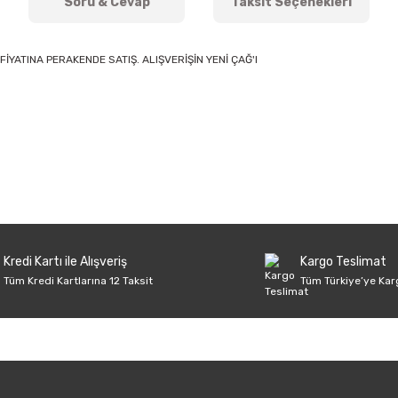
Soru & Cevap
Taksit Seçenekleri
FİYATINA PERAKENDE SATIŞ. ALIŞVERİŞİN YENİ ÇAĞ'I
onularda yetersiz gördüğünüz noktaları öneri formunu kullanarak tarafımıza 
Ürün hakkında henüz soru sorulmamış.
Bu ürüne ilk yorumu siz yapın!
Sitemize ilk yorumu siz yapın!
Deneyimini Paylaş
Yorum Yaz
Soru Sor
Kredi Kartı ile Alışveriş
Kargo Teslimat
Tüm Kredi Kartlarına 12 Taksit
Tüm Türkiye’ye Kar