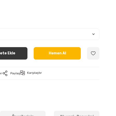
ete Ekle
Hemen Al
Karşılaştır
er
Paylaş