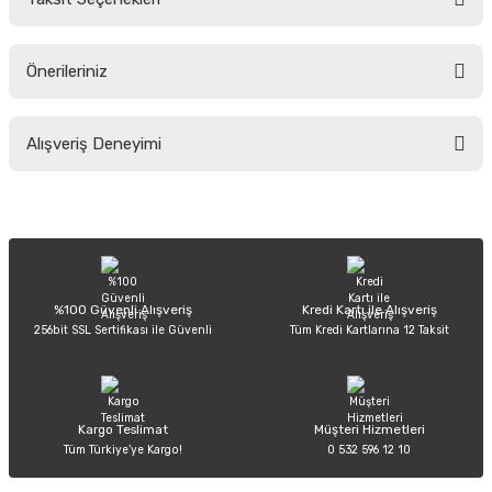
Yorum Yaz
Ürün hakkında henüz soru sorulmamış.
Önerileriniz
Soru Sor
Bu ürünün fiyat bilgisi, resim, ürün açıklamalarında ve diğer konularda
Alışveriş Deneyimi
yetersiz gördüğünüz noktaları öneri formunu kullanarak tarafımıza
iletebilirsiniz.
Görüş ve önerileriniz için teşekkür ederiz.
Sitemize ilk yorumu siz yapın!
Ürün resmi kalitesiz, bozuk veya görüntülenemiyor.
Ürün açıklamasında eksik bilgiler bulunuyor.
Deneyimini Paylaş
Ürün bilgilerinde hatalar bulunuyor.
%100 Güvenli Alışveriş
Kredi Kartı ile Alışveriş
256bit SSL Sertifikası ile Güvenli
Tüm Kredi Kartlarına 12 Taksit
Ürün fiyatı diğer sitelerden daha pahalı.
Bu ürüne benzer farklı alternatifler olmalı.
Kargo Teslimat
Müşteri Hizmetleri
Tüm Türkiye’ye Kargo!
0 532 596 12 10