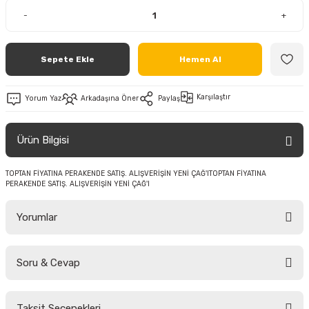
-
+
Sepete Ekle
Hemen Al
Karşılaştır
Yorum Yaz
Arkadaşına Öner
Paylaş
Ürün Bilgisi
TOPTAN FİYATINA PERAKENDE SATIŞ. ALIŞVERİŞİN YENİ ÇAĞ'ITOPTAN FİYATINA
PERAKENDE SATIŞ. ALIŞVERİŞİN YENİ ÇAĞ'I
Yorumlar
Soru & Cevap
Bu ürüne ilk yorumu siz yapın!
Taksit Seçenekleri