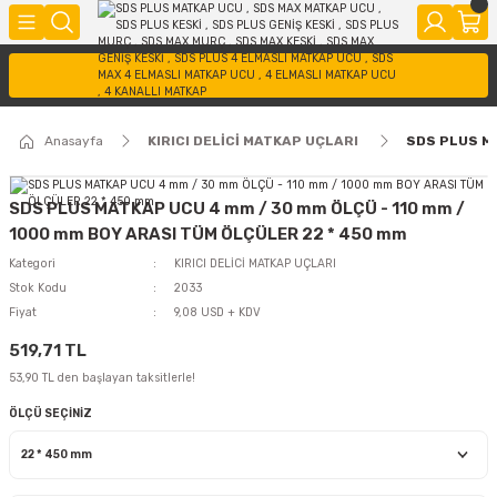
Anasayfa
KIRICI DELİCİ MATKAP UÇLARI
SDS PLUS MA
SDS PLUS MATKAP UCU 4 mm / 30 mm ÖLÇÜ - 110 mm /
1000 mm BOY ARASI TÜM ÖLÇÜLER 22 * 450 mm
Kategori
KIRICI DELİCİ MATKAP UÇLARI
Stok Kodu
2033
Fiyat
9,08 USD + KDV
519,71 TL
53,90 TL den başlayan taksitlerle!
ÖLÇÜ SEÇİNİZ