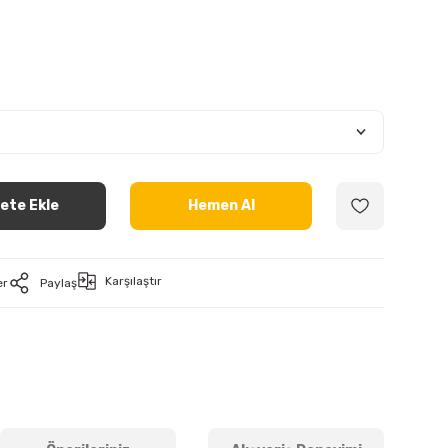
ete Ekle
Hemen Al
Karşılaştır
er
Paylaş