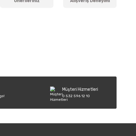
Önerileriniz
Alışveriş Deneyimi
iletebilirsiniz.
Müşteri Hizmetleri
go!
0 532 596 12 10