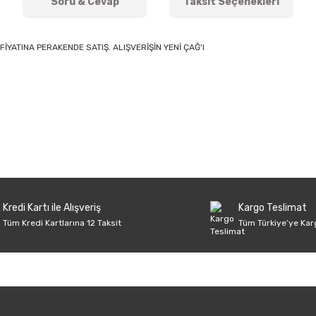
Soru & Cevap
Taksit Seçenekleri
FİYATINA PERAKENDE SATIŞ. ALIŞVERİŞİN YENİ ÇAĞ'I
onularda yetersiz gördüğünüz noktaları öneri formunu kullanarak tarafımıza 
Ürün hakkında henüz soru sorulmamış.
Bu ürüne ilk yorumu siz yapın!
Sitemize ilk yorumu siz yapın!
Deneyimini Paylaş
Yorum Yaz
Soru Sor
Kredi Kartı ile Alışveriş
Kargo Teslimat
Tüm Kredi Kartlarına 12 Taksit
Tüm Türkiye’ye Kar