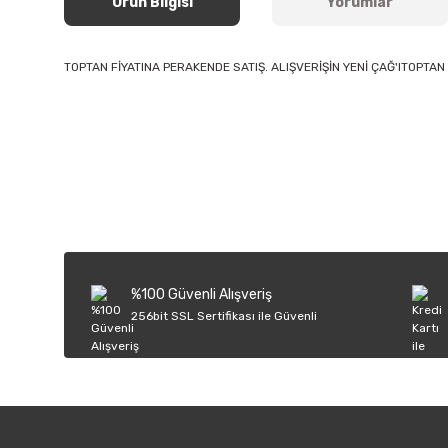
Ürün Bilgisi
Yorumlar
TOPTAN FİYATINA PERAKENDE SATIŞ. ALIŞVERİŞİN YENİ ÇAĞ'ITOPTAN 
Bu ürünün fiyat bilgisi, resim, ürün açıklamalarında ve diğer k
Görüş ve önerileriniz için teşekkür ederiz.
Ürün resmi kalitesiz, bozuk veya görüntülenemiyor.
Ürün açıklamasında eksik bilgiler bulunuyor.
Ürün bilgilerinde hatalar bulunuyor.
%100 Güvenli Alışveriş
Ürün fiyatı diğer sitelerden daha pahalı.
256bit SSL Sertifikası ile Güvenli
Bu ürüne benzer farklı alternatifler olmalı.