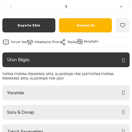
-
+
Sepete Ekle
Hemen Al
Karşılaştır
Yorum Yaz
Arkadaşına Öner
Paylaş
Ürün Bilgisi
TOPTAN FİYATINA PERAKENDE SATIŞ. ALIŞVERİŞİN YENİ ÇAĞ'ITOPTAN FİYATINA
PERAKENDE SATIŞ. ALIŞVERİŞİN YENİ ÇAĞ'I
Yorumlar
Soru & Cevap
Bu ürüne ilk yorumu siz yapın!
Taksit Seçenekleri