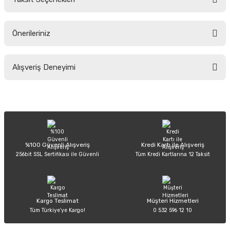
Yorum Yaz
Ürün hakkında henüz soru sorulmamış.
Önerileriniz
Soru Sor
Bu ürünün fiyat bilgisi, resim, ürün açıklamalarında ve diğer konularda
Alışveriş Deneyimi
yetersiz gördüğünüz noktaları öneri formunu kullanarak tarafımıza
iletebilirsiniz.
Görüş ve önerileriniz için teşekkür ederiz.
Sitemize ilk yorumu siz yapın!
Ürün resmi kalitesiz, bozuk veya görüntülenemiyor.
Ürün açıklamasında eksik bilgiler bulunuyor.
Deneyimini Paylaş
Ürün bilgilerinde hatalar bulunuyor.
%100 Güvenli Alışveriş
Kredi Kartı ile Alışveriş
256bit SSL Sertifikası ile Güvenli
Tüm Kredi Kartlarına 12 Taksit
Ürün fiyatı diğer sitelerden daha pahalı.
Bu ürüne benzer farklı alternatifler olmalı.
Kargo Teslimat
Müşteri Hizmetleri
Tüm Türkiye’ye Kargo!
0 532 596 12 10