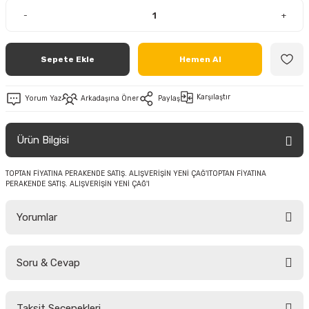
-
+
Sepete Ekle
Hemen Al
Karşılaştır
Yorum Yaz
Arkadaşına Öner
Paylaş
Ürün Bilgisi
TOPTAN FİYATINA PERAKENDE SATIŞ. ALIŞVERİŞİN YENİ ÇAĞ'ITOPTAN FİYATINA
PERAKENDE SATIŞ. ALIŞVERİŞİN YENİ ÇAĞ'I
Yorumlar
Soru & Cevap
Bu ürüne ilk yorumu siz yapın!
Taksit Seçenekleri