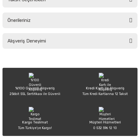
Yorum Yaz
Ürün hakkında henüz soru sorulmamış.
Önerileriniz
Soru Sor
Bu ürünün fiyat bilgisi, resim, ürün açıklamalarında ve diğer konularda
Alışveriş Deneyimi
yetersiz gördüğünüz noktaları öneri formunu kullanarak tarafımıza
iletebilirsiniz.
Görüş ve önerileriniz için teşekkür ederiz.
Sitemize ilk yorumu siz yapın!
Ürün resmi kalitesiz, bozuk veya görüntülenemiyor.
Ürün açıklamasında eksik bilgiler bulunuyor.
Deneyimini Paylaş
Ürün bilgilerinde hatalar bulunuyor.
%100 Güvenli Alışveriş
Kredi Kartı ile Alışveriş
256bit SSL Sertifikası ile Güvenli
Tüm Kredi Kartlarına 12 Taksit
Ürün fiyatı diğer sitelerden daha pahalı.
Bu ürüne benzer farklı alternatifler olmalı.
Kargo Teslimat
Müşteri Hizmetleri
Tüm Türkiye’ye Kargo!
0 532 596 12 10