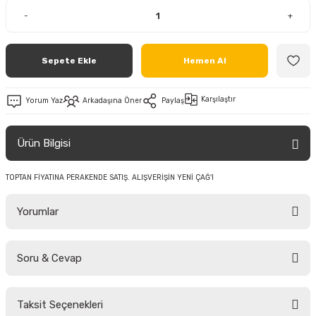
-
+
Sepete Ekle
Hemen Al
Karşılaştır
Yorum Yaz
Arkadaşına Öner
Paylaş
Ürün Bilgisi
TOPTAN FİYATINA PERAKENDE SATIŞ. ALIŞVERİŞİN YENİ ÇAĞ'I
Yorumlar
Soru & Cevap
Bu ürüne ilk yorumu siz yapın!
Taksit Seçenekleri
Yorum Yaz