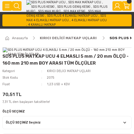
Anasayfa
KIRICI DELİCİ MATKAP UÇLARI
SDS PLUS M
SDS PLUS MATKAP UCU 4 ELMASLI 5 mm / 20 mm ÖLÇÜ -
160 mm 210 mm BOY ARASI TÜM ÖLÇÜLER
Kategori
KIRICI DELİCİ MATKAP UÇLARI
Stok Kodu
2075
Fiyat
1,23 USD + KDV
70,51 TL
7,31 TL den başlayan taksitlerle!
ÖLÇÜ SEÇİNİZ