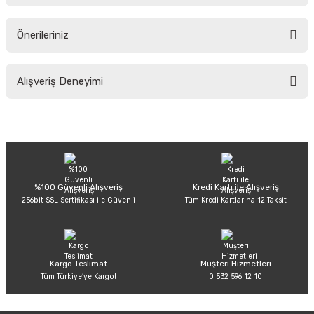
Ürün hakkında henüz soru sorulmamış.
Önerileriniz
Soru Sor
Bu ürünün fiyat bilgisi, resim, ürün açıklamalarında ve diğer konularda
Alışveriş Deneyimi
yetersiz gördüğünüz noktaları öneri formunu kullanarak tarafımıza
iletebilirsiniz.
Görüş ve önerileriniz için teşekkür ederiz.
Sitemize ilk yorumu siz yapın!
Ürün resmi kalitesiz, bozuk veya görüntülenemiyor.
Ürün açıklamasında eksik bilgiler bulunuyor.
Deneyimini Paylaş
Ürün bilgilerinde hatalar bulunuyor.
%100 Güvenli Alışveriş
Kredi Kartı ile Alışveriş
256bit SSL Sertifikası ile Güvenli
Tüm Kredi Kartlarına 12 Taksit
Ürün fiyatı diğer sitelerden daha pahalı.
Bu ürüne benzer farklı alternatifler olmalı.
Kargo Teslimat
Müşteri Hizmetleri
Tüm Türkiye’ye Kargo!
0 532 596 12 10