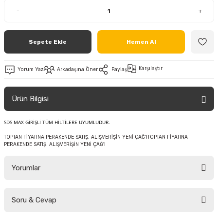
-
+
Sepete Ekle
Hemen Al
Karşılaştır
Yorum Yaz
Arkadaşına Öner
Paylaş
Ürün Bilgisi
SDS MAX GİRİŞLİ TÜM HİLTİLERE UYUMLUDUR.
TOPTAN FİYATINA PERAKENDE SATIŞ. ALIŞVERİŞİN YENİ ÇAĞ'ITOPTAN FİYATINA
PERAKENDE SATIŞ. ALIŞVERİŞİN YENİ ÇAĞ'I
Yorumlar
Soru & Cevap
Bu ürüne ilk yorumu siz yapın!