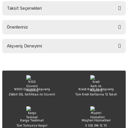
Taksit Seçenekleri
Yorum Yaz
Ürün hakkında henüz soru sorulmamış.
Önerileriniz
Soru Sor
Bu ürünün fiyat bilgisi, resim, ürün açıklamalarında ve diğer konularda
Alışveriş Deneyimi
yetersiz gördüğünüz noktaları öneri formunu kullanarak tarafımıza
iletebilirsiniz.
Görüş ve önerileriniz için teşekkür ederiz.
Sitemize ilk yorumu siz yapın!
Ürün resmi kalitesiz, bozuk veya görüntülenemiyor.
Ürün açıklamasında eksik bilgiler bulunuyor.
Deneyimini Paylaş
Ürün bilgilerinde hatalar bulunuyor.
%100 Güvenli Alışveriş
Kredi Kartı ile Alışveriş
256bit SSL Sertifikası ile Güvenli
Tüm Kredi Kartlarına 12 Taksit
Ürün fiyatı diğer sitelerden daha pahalı.
Bu ürüne benzer farklı alternatifler olmalı.
Kargo Teslimat
Müşteri Hizmetleri
Tüm Türkiye’ye Kargo!
0 532 596 12 10