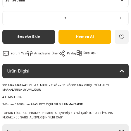
-
+
Sepete Ekle
Hemen Al
Karşılaştır
Yorum Yaz
Arkadaşına Öner
Paylaş
Ürün Bilgisi
SDS MAX MATKAP UCU 4 ELMASLI - 7 KĞ ve 11 KĞ SDS MAX GİRİŞLİ TÜM HILTI
MARKALARINA UYUMLUDUR.
4 ELMASLIDIR.
340 mm / 1000 mm ARASI BOY ÖÇÜLERİ BULUNMAKTADIR
TOPTAN FİYATINA PERAKENDE SATIŞ. ALIŞVERİŞİN YENİ ÇAĞ'ITOPTAN FİYATINA
PERAKENDE SATIŞ. ALIŞVERİŞİN YENİ ÇAĞ'I