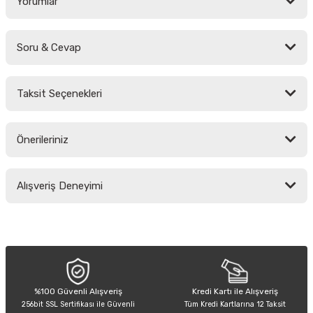
Yorumlar
Soru & Cevap
Bu ürüne ilk yorumu siz yapın!
Taksit Seçenekleri
Yorum Yaz
Ürün hakkında henüz soru sorulmamış.
Önerileriniz
Soru Sor
Bu ürünün fiyat bilgisi, resim, ürün açıklamalarında ve diğer konularda
Alışveriş Deneyimi
yetersiz gördüğünüz noktaları öneri formunu kullanarak tarafımıza
iletebilirsiniz.
Görüş ve önerileriniz için teşekkür ederiz.
Sitemize ilk yorumu siz yapın!
Ürün resmi kalitesiz, bozuk veya görüntülenemiyor.
Ürün açıklamasında eksik bilgiler bulunuyor.
Deneyimini Paylaş
Ürün bilgilerinde hatalar bulunuyor.
%100 Güvenli Alışveriş
Kredi Kartı ile Alışveriş
256bit SSL Sertifikası ile Güvenli
Tüm Kredi Kartlarına 12 Taksit
Ürün fiyatı diğer sitelerden daha pahalı.