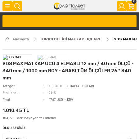
0
Anasayfa
KIRICI DELİCİ MATKAP UÇLARI
SDS MAX MAT
SDS MAX MATKAP UCU 4 ELMASLI 12 mm / 40 mm ÖLÇÜ -
340 mm / 1000 mm BOY - ARASI TÜM ÖLÇÜLER 26 * 340
mm
Kategori
KIRICI DELİCİ MATKAP UÇLARI
Stok Kodu
2113
Fiyat
17,67 USD + KDV
1.010,45 TL
104,79 TL den başlayan taksitlerle!
ÖLÇÜ SEÇİNİZ