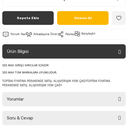
Sepete Ekle
Hemen Al
Karşılaştır
Yorum Yaz
Arkadaşına Öner
Paylaş
Ürün Bilgisi
SDS MAX GİRİŞLİ KIRICILAR İÇİNDİR
SDS MAX TÜM MARKALARA UYUMLUDUR.
TOPTAN FİYATINA PERAKENDE SATIŞ. ALIŞVERİŞİN YENİ ÇAĞ'ITOPTAN FİYATINA
PERAKENDE SATIŞ. ALIŞVERİŞİN YENİ ÇAĞ'I
Yorumlar
Soru & Cevap
Bu ürüne ilk yorumu siz yapın!