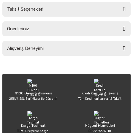
Taksit Seçenekleri
Yorum Yaz
Ürün hakkında henüz soru sorulmamış.
Önerileriniz
Soru Sor
Bu ürünün fiyat bilgisi, resim, ürün açıklamalarında ve diğer konularda
Alışveriş Deneyimi
yetersiz gördüğünüz noktaları öneri formunu kullanarak tarafımıza
iletebilirsiniz.
Görüş ve önerileriniz için teşekkür ederiz.
Sitemize ilk yorumu siz yapın!
Ürün resmi kalitesiz, bozuk veya görüntülenemiyor.
Ürün açıklamasında eksik bilgiler bulunuyor.
Deneyimini Paylaş
Ürün bilgilerinde hatalar bulunuyor.
%100 Güvenli Alışveriş
Kredi Kartı ile Alışveriş
256bit SSL Sertifikası ile Güvenli
Tüm Kredi Kartlarına 12 Taksit
Ürün fiyatı diğer sitelerden daha pahalı.
Bu ürüne benzer farklı alternatifler olmalı.
Kargo Teslimat
Müşteri Hizmetleri
Tüm Türkiye’ye Kargo!
0 532 596 12 10