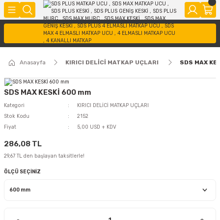
Anasayfa
KIRICI DELİCİ MATKAP UÇLARI
SDS MAX KE
SDS MAX KESKİ 600 mm
Kategori
KIRICI DELİCİ MATKAP UÇLARI
Stok Kodu
2152
Fiyat
5,00 USD + KDV
286,08 TL
29,67 TL den başlayan taksitlerle!
ÖLÇÜ SEÇİNİZ
-
+