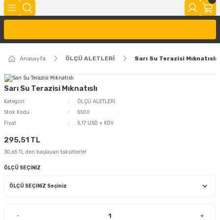
Anasayfa
ÖLÇÜ ALETLERİ
Sarı Su Terazisi Mıknatıslı
Sarı Su Terazisi Mıknatıslı
Kategori
ÖLÇÜ ALETLERİ
Stok Kodu
5500
Fiyat
5,17 USD + KDV
295,51 TL
30,65 TL den başlayan taksitlerle!
ÖLÇÜ SEÇİNİZ
-
+