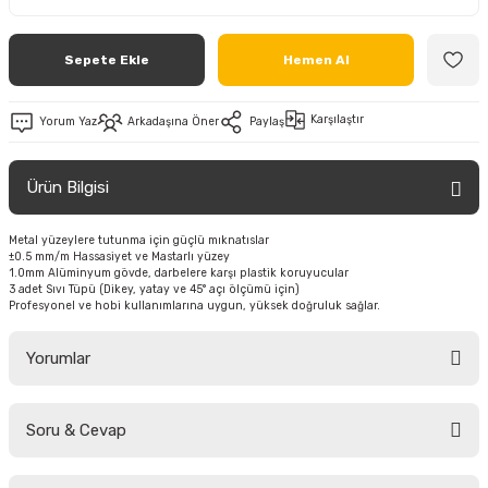
Sepete Ekle
Hemen Al
Karşılaştır
Yorum Yaz
Arkadaşına Öner
Paylaş
Ürün Bilgisi
Metal yüzeylere tutunma için güçlü mıknatıslar
±0.5 mm/m Hassasiyet ve Mastarlı yüzey
1.0mm Alüminyum gövde, darbelere karşı plastik koruyucular
3 adet Sıvı Tüpü (Dikey, yatay ve 45° açı ölçümü için)
Profesyonel ve hobi kullanımlarına uygun, yüksek doğruluk sağlar.
Yorumlar
Soru & Cevap
Bu ürüne ilk yorumu siz yapın!