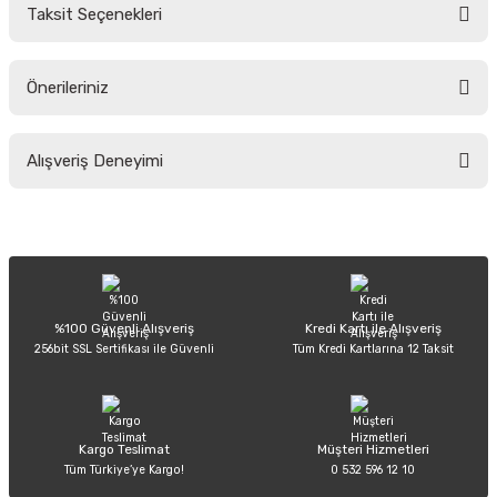
Taksit Seçenekleri
Yorum Yaz
Ürün hakkında henüz soru sorulmamış.
Önerileriniz
Soru Sor
Bu ürünün fiyat bilgisi, resim, ürün açıklamalarında ve diğer konularda
Alışveriş Deneyimi
yetersiz gördüğünüz noktaları öneri formunu kullanarak tarafımıza
iletebilirsiniz.
Görüş ve önerileriniz için teşekkür ederiz.
Sitemize ilk yorumu siz yapın!
Ürün resmi kalitesiz, bozuk veya görüntülenemiyor.
Ürün açıklamasında eksik bilgiler bulunuyor.
Deneyimini Paylaş
Ürün bilgilerinde hatalar bulunuyor.
%100 Güvenli Alışveriş
Kredi Kartı ile Alışveriş
256bit SSL Sertifikası ile Güvenli
Tüm Kredi Kartlarına 12 Taksit
Ürün fiyatı diğer sitelerden daha pahalı.
Bu ürüne benzer farklı alternatifler olmalı.
Kargo Teslimat
Müşteri Hizmetleri
Tüm Türkiye’ye Kargo!
0 532 596 12 10