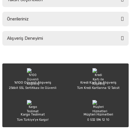
Yorum Yaz
Ürün hakkında henüz soru sorulmamış.
Önerileriniz
Soru Sor
Bu ürünün fiyat bilgisi, resim, ürün açıklamalarında ve diğer konularda
Alışveriş Deneyimi
yetersiz gördüğünüz noktaları öneri formunu kullanarak tarafımıza
iletebilirsiniz.
Görüş ve önerileriniz için teşekkür ederiz.
Sitemize ilk yorumu siz yapın!
Ürün resmi kalitesiz, bozuk veya görüntülenemiyor.
Ürün açıklamasında eksik bilgiler bulunuyor.
Deneyimini Paylaş
Ürün bilgilerinde hatalar bulunuyor.
%100 Güvenli Alışveriş
Kredi Kartı ile Alışveriş
256bit SSL Sertifikası ile Güvenli
Tüm Kredi Kartlarına 12 Taksit
Ürün fiyatı diğer sitelerden daha pahalı.
Bu ürüne benzer farklı alternatifler olmalı.
Kargo Teslimat
Müşteri Hizmetleri
Tüm Türkiye’ye Kargo!
0 532 596 12 10