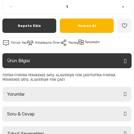
-
+
Sepete Ekle
Hemen Al
Karşılaştır
Yorum Yaz
Arkadaşına Öner
Paylaş
Ürün Bilgisi
TOPTAN FİYATINA PERAKENDE SATIŞ. ALIŞVERİŞİN YENİ ÇAĞ'ITOPTAN FİYATINA
PERAKENDE SATIŞ. ALIŞVERİŞİN YENİ ÇAĞ'I
Yorumlar
Soru & Cevap
Bu ürüne ilk yorumu siz yapın!
Taksit Seçenekleri