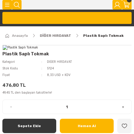
Anasayfa
DİĞER HIRDAVAT
Plastik Saplı Tokmak
Plastik Saplı Tokmak
Kategori
DİĞER HIRDAVAT
Stok Kodu
5124
Fiyat
8,33 USD + KDV
476,80 TL
49,45 TL den başlayan taksitlerle!
-
+
Sepete Ekle
Hemen Al