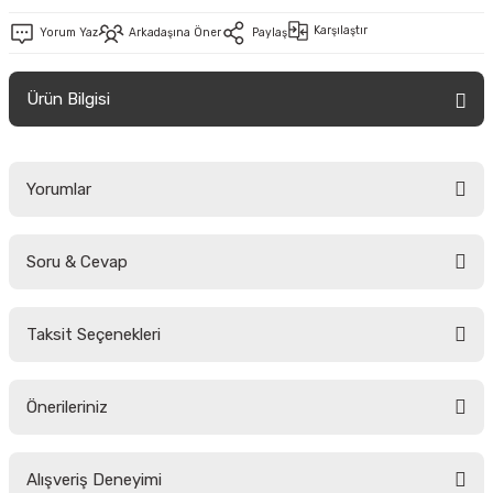
Karşılaştır
Yorum Yaz
Arkadaşına Öner
Paylaş
Ürün Bilgisi
Yorumlar
Soru & Cevap
Bu ürüne ilk yorumu siz yapın!
Taksit Seçenekleri
Yorum Yaz
Ürün hakkında henüz soru sorulmamış.
Önerileriniz
Soru Sor
Bu ürünün fiyat bilgisi, resim, ürün açıklamalarında ve diğer konularda
Alışveriş Deneyimi
yetersiz gördüğünüz noktaları öneri formunu kullanarak tarafımıza