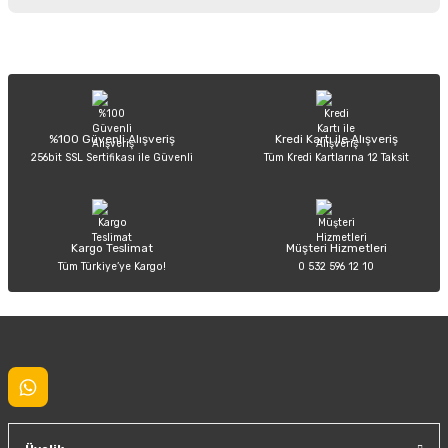
iletebilirsiniz.
Görüş ve önerileriniz için teşekkür ederiz.
Sitemize ilk yorumu siz yapın!
Ürün resmi kalitesiz, bozuk veya görüntülenemiyor.
Ürün açıklamasında eksik bilgiler bulunuyor.
Deneyimini Paylaş
Ürün bilgilerinde hatalar bulunuyor.
%100 Güvenli Alışveriş
Kredi Kartı ile Alışveriş
256bit SSL Sertifikası ile Güvenli
Tüm Kredi Kartlarına 12 Taksit
Ürün fiyatı diğer sitelerden daha pahalı.
Bu ürüne benzer farklı alternatifler olmalı.
Kargo Teslimat
Müşteri Hizmetleri
Tüm Türkiye’ye Kargo!
0 532 596 12 10
Gönder