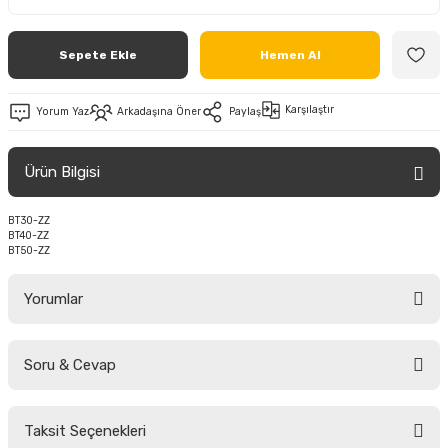
Sepete Ekle
Hemen Al
Karşılaştır
Yorum Yaz
Arkadaşına Öner
Paylaş
Ürün Bilgisi
BT30-ZZ
BT40-ZZ
BT50-ZZ
Yorumlar
Soru & Cevap
Bu ürüne ilk yorumu siz yapın!
Taksit Seçenekleri
Yorum Yaz
Ürün hakkında henüz soru sorulmamış.