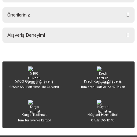
Önerileriniz
Soru Sor
Bu ürünün fiyat bilgisi, resim, ürün açıklamalarında ve diğer konularda
Alışveriş Deneyimi
yetersiz gördüğünüz noktaları öneri formunu kullanarak tarafımıza
iletebilirsiniz.
Görüş ve önerileriniz için teşekkür ederiz.
Sitemize ilk yorumu siz yapın!
Ürün resmi kalitesiz, bozuk veya görüntülenemiyor.
Ürün açıklamasında eksik bilgiler bulunuyor.
Deneyimini Paylaş
Ürün bilgilerinde hatalar bulunuyor.
%100 Güvenli Alışveriş
Kredi Kartı ile Alışveriş
256bit SSL Sertifikası ile Güvenli
Tüm Kredi Kartlarına 12 Taksit
Ürün fiyatı diğer sitelerden daha pahalı.
Bu ürüne benzer farklı alternatifler olmalı.
Kargo Teslimat
Müşteri Hizmetleri
Tüm Türkiye’ye Kargo!
0 532 596 12 10