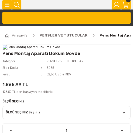
Anasayfa
PENSLER VE TUTUCULAR
Pens Montaj Apa
Pens Montaj Aparatı Döküm Gövde
Kategori
PENSLER VE TUTUCULAR
Stok Kodu
5055
Fiyat
32,63 USD + KDV
1.865,99 TL
193,52 TL den başlayan taksitlerle!
ÖLÇÜ SEÇİNİZ
-
+