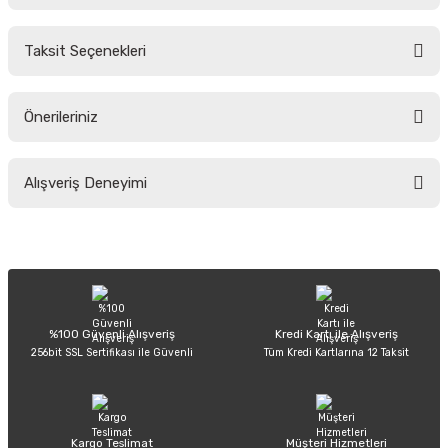
Bu ürüne ilk yorumu siz yapın!
Taksit Seçenekleri
Yorum Yaz
Ürün hakkında henüz soru sorulmamış.
Önerileriniz
Soru Sor
Bu ürünün fiyat bilgisi, resim, ürün açıklamalarında ve diğer konularda
Alışveriş Deneyimi
yetersiz gördüğünüz noktaları öneri formunu kullanarak tarafımıza
iletebilirsiniz.
Görüş ve önerileriniz için teşekkür ederiz.
Sitemize ilk yorumu siz yapın!
Ürün resmi kalitesiz, bozuk veya görüntülenemiyor.
Ürün açıklamasında eksik bilgiler bulunuyor.
Deneyimini Paylaş
Ürün bilgilerinde hatalar bulunuyor.
%100 Güvenli Alışveriş
Kredi Kartı ile Alışveriş
256bit SSL Sertifikası ile Güvenli
Tüm Kredi Kartlarına 12 Taksit
Ürün fiyatı diğer sitelerden daha pahalı.
Bu ürüne benzer farklı alternatifler olmalı.
Kargo Teslimat
Müşteri Hizmetleri