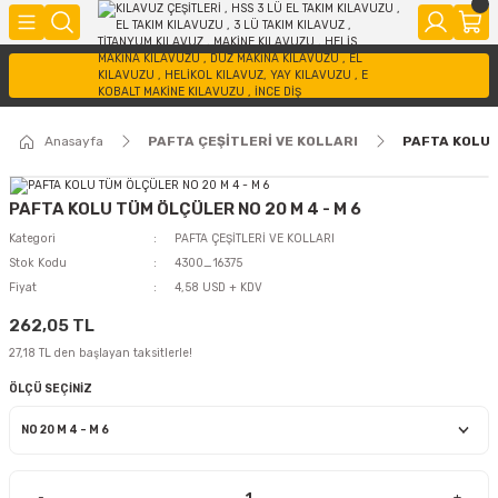
Anasayfa
PAFTA ÇEŞİTLERİ VE KOLLARI
PAFTA KOLU 
PAFTA KOLU TÜM ÖLÇÜLER NO 20 M 4 - M 6
Kategori
PAFTA ÇEŞİTLERİ VE KOLLARI
Stok Kodu
4300_16375
Fiyat
4,58 USD + KDV
262,05 TL
27,18 TL den başlayan taksitlerle!
ÖLÇÜ SEÇİNİZ
-
+