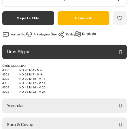
Sepete Ekle
Hemen Al
Karşılaştır
Yorum Yaz
Arkadaşına Öner
Paylaş
Ürün Bilgisi
ÜRÜN KODU
EBAT
4300
NO 20 M 4 - M 6
4301
NO 25 M 7 - M 9
4302
NO 30 M 10 - M 11
4303
NO 38 M 12 - M 14
4304
NO 45 M 16 - M 20
4305
NO 55 M 22 - M 24
Yorumlar
Soru & Cevap