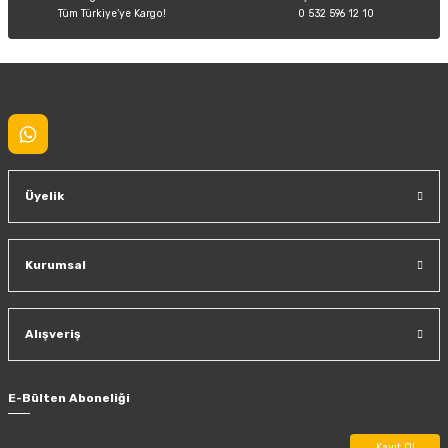
Tüm Türkiye’ye Kargo!
0 532 596 12 10
Gönder
Üyelik
Kurumsal
Alışveriş
E-Bülten Aboneliği
Kayıt Ol