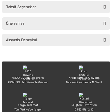
Taksit Seçenekleri
Yorum Yaz
Ürün hakkında henüz soru sorulmamış.
Önerileriniz
Soru Sor
Bu ürünün fiyat bilgisi, resim, ürün açıklamalarında ve diğer konularda
Alışveriş Deneyimi
yetersiz gördüğünüz noktaları öneri formunu kullanarak tarafımıza
iletebilirsiniz.
Görüş ve önerileriniz için teşekkür ederiz.
Sitemize ilk yorumu siz yapın!
Ürün resmi kalitesiz, bozuk veya görüntülenemiyor.
Ürün açıklamasında eksik bilgiler bulunuyor.
Deneyimini Paylaş
Ürün bilgilerinde hatalar bulunuyor.
%100 Güvenli Alışveriş
Kredi Kartı ile Alışveriş
256bit SSL Sertifikası ile Güvenli
Tüm Kredi Kartlarına 12 Taksit
Ürün fiyatı diğer sitelerden daha pahalı.
Bu ürüne benzer farklı alternatifler olmalı.
Kargo Teslimat
Müşteri Hizmetleri
Tüm Türkiye’ye Kargo!
0 532 596 12 10