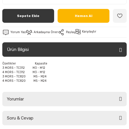
Sepete Ekle
Hemen Al
Karşılaştır
Yorum Yaz
Arkadaşına Öner
Paylaş
Ürün Bilgisi
Özellikler Kapasite
3 MORS - TC312 M3 - M12
4 MORS - TC312 M3 - M12
3 MORS - TC820 M5 - M24
4 MORS - TC820 M5 - M24
Yorumlar
Soru & Cevap
Bu ürüne ilk yorumu siz yapın!