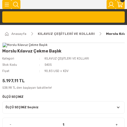
Anasayfa
KILAVUZ ÇEŞİTLERİ VE KOLLARI
Morslu Kıla
Morslu Kılavuz Çekme Başlık
Kategori
KILAVUZ ÇEŞİTLERİ VE KOLLARI
Stok Kodu
5405
Fiyat
90,83 USD + KDV
5.197,11 TL
538,98 TL den başlayan taksitlerle!
ÖLÇÜ SEÇİNİZ
-
+