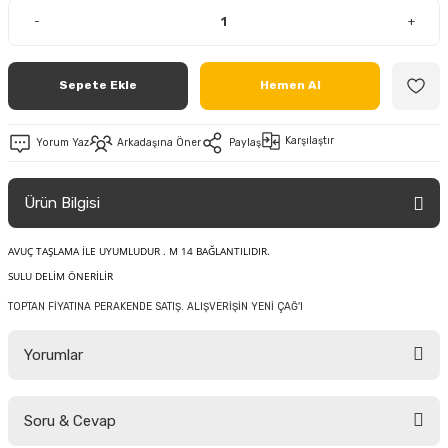
-
+
Sepete Ekle
Hemen Al
Karşılaştır
Yorum Yaz
Arkadaşına Öner
Paylaş
Ürün Bilgisi
AVUÇ TAŞLAMA İLE UYUMLUDUR . M 14 BAĞLANTILIDIR.
SULU DELİM ÖNERİLİR
TOPTAN FİYATINA PERAKENDE SATIŞ. ALIŞVERİŞİN YENİ ÇAĞ'I
Yorumlar
Soru & Cevap
Bu ürüne ilk yorumu siz yapın!