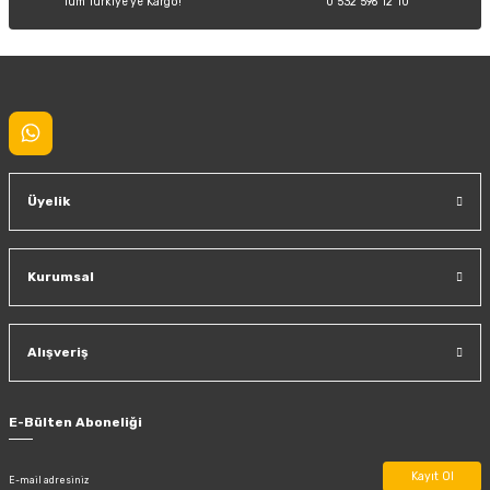
Tüm Türkiye’ye Kargo!
0 532 596 12 10
Gönder
Üyelik
Kurumsal
Alışveriş
E-Bülten Aboneliği
Kayıt Ol