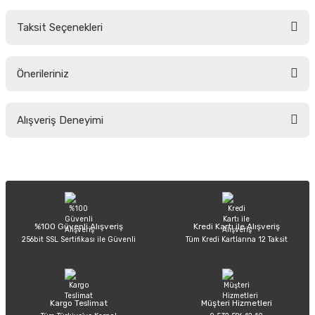
Taksit Seçenekleri
Yorum Yaz
Ürün hakkında henüz soru sorulmamış.
Önerileriniz
Soru Sor
Bu ürünün fiyat bilgisi, resim, ürün açıklamalarında ve diğer konularda
Alışveriş Deneyimi
yetersiz gördüğünüz noktaları öneri formunu kullanarak tarafımıza
iletebilirsiniz.
Görüş ve önerileriniz için teşekkür ederiz.
Sitemize ilk yorumu siz yapın!
Ürün resmi kalitesiz, bozuk veya görüntülenemiyor.
Ürün açıklamasında eksik bilgiler bulunuyor.
Deneyimini Paylaş
Ürün bilgilerinde hatalar bulunuyor.
%100 Güvenli Alışveriş
Kredi Kartı ile Alışveriş
256bit SSL Sertifikası ile Güvenli
Tüm Kredi Kartlarına 12 Taksit
Ürün fiyatı diğer sitelerden daha pahalı.
Bu ürüne benzer farklı alternatifler olmalı.
Kargo Teslimat
Müşteri Hizmetleri