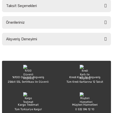
Taksit Seçenekleri
Yorum Yaz
Ürün hakkında henüz soru sorulmamış.
Önerileriniz
Soru Sor
Bu ürünün fiyat bilgisi, resim, ürün açıklamalarında ve diğer konularda
Alışveriş Deneyimi
yetersiz gördüğünüz noktaları öneri formunu kullanarak tarafımıza
iletebilirsiniz.
Görüş ve önerileriniz için teşekkür ederiz.
Sitemize ilk yorumu siz yapın!
Ürün resmi kalitesiz, bozuk veya görüntülenemiyor.
Ürün açıklamasında eksik bilgiler bulunuyor.
Deneyimini Paylaş
Ürün bilgilerinde hatalar bulunuyor.
%100 Güvenli Alışveriş
Kredi Kartı ile Alışveriş
256bit SSL Sertifikası ile Güvenli
Tüm Kredi Kartlarına 12 Taksit
Ürün fiyatı diğer sitelerden daha pahalı.
Bu ürüne benzer farklı alternatifler olmalı.
Kargo Teslimat
Müşteri Hizmetleri
Tüm Türkiye’ye Kargo!
0 532 596 12 10