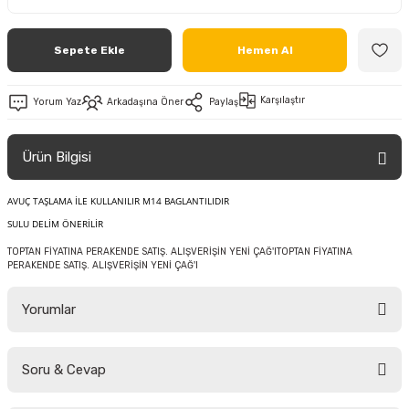
Sepete Ekle
Hemen Al
Karşılaştır
Yorum Yaz
Arkadaşına Öner
Paylaş
Ürün Bilgisi
AVUÇ TAŞLAMA İLE KULLANILIR M14 BAGLANTILIDIR
SULU DELİM ÖNERİLİR
TOPTAN FİYATINA PERAKENDE SATIŞ. ALIŞVERİŞİN YENİ ÇAĞ'ITOPTAN FİYATINA
PERAKENDE SATIŞ. ALIŞVERİŞİN YENİ ÇAĞ'I
Yorumlar
Soru & Cevap
Bu ürüne ilk yorumu siz yapın!