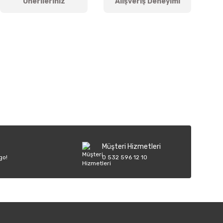
Önerileriniz
Alışveriş Deneyimi
iletebilirsiniz.
Müşteri Hizmetleri
go!
0 532 596 12 10