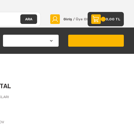
ARA
Giriş
/ Üye Ol
0,00 TL
ETAL
KLARI
KDV