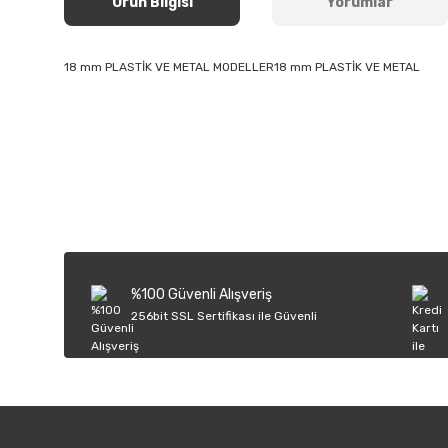
Ürün Bilgisi
Yorumlar
18 mm PLASTİK VE METAL MODELLER18 mm PLASTİK VE METAL
Bu ürünün fiyat bilgisi, resim, ürün açıklamalarında ve diğer k
Görüş ve önerileriniz için teşekkür ederiz.
Ürün resmi kalitesiz, bozuk veya görüntülenemiyor.
Ürün açıklamasında eksik bilgiler bulunuyor.
Ürün bilgilerinde hatalar bulunuyor.
%100 Güvenli Alışveriş
Ürün fiyatı diğer sitelerden daha pahalı.
256bit SSL Sertifikası ile Güvenli
Bu ürüne benzer farklı alternatifler olmalı.