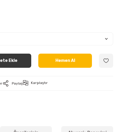
ete Ekle
Hemen Al
Karşılaştır
er
Paylaş