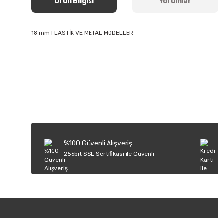
Ürün Bilgisi
Yorumlar
18 mm PLASTİK VE METAL MODELLER
Bu ürünün fiyat bilgisi, resim, ürün açıklamalarında ve diğer k
Görüş ve önerileriniz için teşekkür ederiz.
Ürün resmi kalitesiz, bozuk veya görüntülenemiyor.
Ürün açıklamasında eksik bilgiler bulunuyor.
Ürün bilgilerinde hatalar bulunuyor.
%100 Güvenli Alışveriş
Ürün fiyatı diğer sitelerden daha pahalı.
256bit SSL Sertifikası ile Güvenli
Bu ürüne benzer farklı alternatifler olmalı.