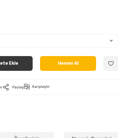
ete Ekle
Hemen Al
Karşılaştır
er
Paylaş