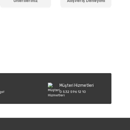
Önerileriniz
Alışveriş Deneyimi
iletebilirsiniz.
Müşteri Hizmetleri
go!
0 532 596 12 10