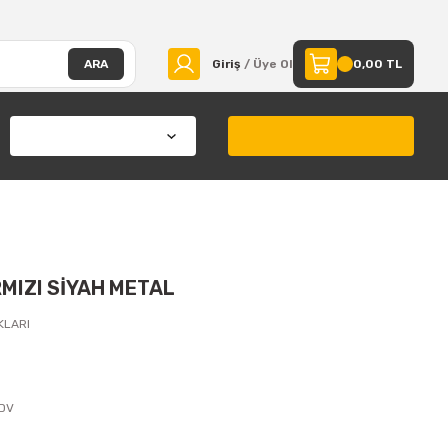
ARA
Giriş
/ Üye Ol
0,00 TL
MIZI SİYAH METAL
KLARI
KDV