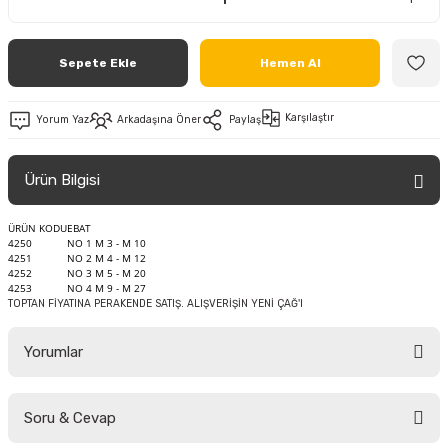
Sepete Ekle
Hemen Al
Karşılaştır
Yorum Yaz
Arkadaşına Öner
Paylaş
Ürün Bilgisi
ÜRÜN KODU
EBAT
4250
NO 1 M 3 - M 10
4251
NO 2 M 4 - M 12
4252
NO 3 M 5 - M 20
4253
NO 4 M 9 - M 27
TOPTAN FİYATINA PERAKENDE SATIŞ. ALIŞVERİŞİN YENİ ÇAĞ'I
Yorumlar
Soru & Cevap
Bu ürüne ilk yorumu siz yapın!