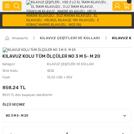
Anasayfa
KILAVUZ ÇEŞİTLERİ VE KOLLARI
KILAVUZ KO
KILAVUZ KOLU TÜM ÖLÇÜLER NO 3 M 5- M 20
Kategori
KILAVUZ ÇEŞİTLERİ VE KOLLARI
Stok Kodu
4252
Fiyat
15,00 USD + KDV
858,24 TL
89,01 TL den başlayan taksitlerle!
ÖLÇÜ SEÇİNİZ
-
+