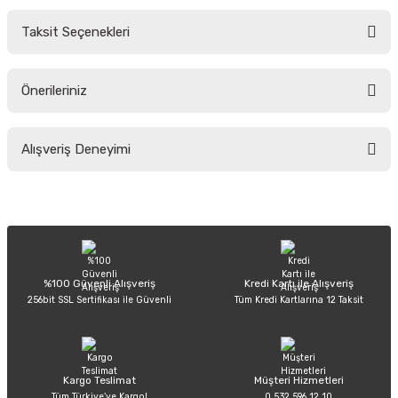
Taksit Seçenekleri
Yorum Yaz
Ürün hakkında henüz soru sorulmamış.
Önerileriniz
Soru Sor
Bu ürünün fiyat bilgisi, resim, ürün açıklamalarında ve diğer konularda
Alışveriş Deneyimi
yetersiz gördüğünüz noktaları öneri formunu kullanarak tarafımıza
iletebilirsiniz.
Görüş ve önerileriniz için teşekkür ederiz.
Sitemize ilk yorumu siz yapın!
Ürün resmi kalitesiz, bozuk veya görüntülenemiyor.
Ürün açıklamasında eksik bilgiler bulunuyor.
Deneyimini Paylaş
Ürün bilgilerinde hatalar bulunuyor.
%100 Güvenli Alışveriş
Kredi Kartı ile Alışveriş
256bit SSL Sertifikası ile Güvenli
Tüm Kredi Kartlarına 12 Taksit
Ürün fiyatı diğer sitelerden daha pahalı.
Bu ürüne benzer farklı alternatifler olmalı.
Kargo Teslimat
Müşteri Hizmetleri
Tüm Türkiye’ye Kargo!
0 532 596 12 10