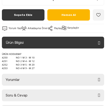
Sepete Ekle
Hemen Al
Karşılaştır
Yorum Yaz
Arkadaşına Öner
Paylaş
Ürün Bilgisi
ÜRÜN KODU
EBAT
4250
NO 1 M 3 - M 10
4251
NO 2 M 4 - M 12
4252
NO 3 M 5 - M 20
4253
NO 4 M 9 - M 27
Yorumlar
Soru & Cevap
Bu ürüne ilk yorumu siz yapın!