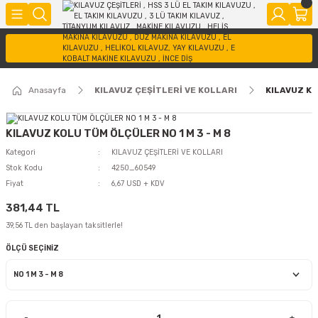
Anasayfa
KILAVUZ ÇEŞİTLERİ VE KOLLARI
KILAVUZ KO
KILAVUZ KOLU TÜM ÖLÇÜLER NO 1 M 3 - M 8
Kategori
KILAVUZ ÇEŞİTLERİ VE KOLLARI
Stok Kodu
4250_60549
Fiyat
6,67 USD + KDV
381,44 TL
39,56 TL den başlayan taksitlerle!
ÖLÇÜ SEÇİNİZ
-
+