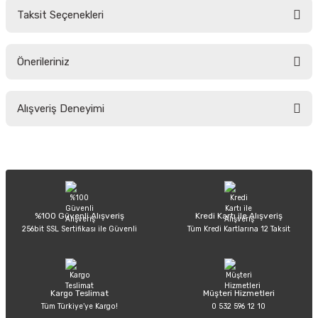
Taksit Seçenekleri
Yorum Yaz
Ürün hakkında henüz soru sorulmamış.
Önerileriniz
Soru Sor
Bu ürünün fiyat bilgisi, resim, ürün açıklamalarında ve diğer konularda
Alışveriş Deneyimi
yetersiz gördüğünüz noktaları öneri formunu kullanarak tarafımıza
iletebilirsiniz.
Görüş ve önerileriniz için teşekkür ederiz.
Sitemize ilk yorumu siz yapın!
Ürün resmi kalitesiz, bozuk veya görüntülenemiyor.
Ürün açıklamasında eksik bilgiler bulunuyor.
Deneyimini Paylaş
Ürün bilgilerinde hatalar bulunuyor.
%100 Güvenli Alışveriş
Kredi Kartı ile Alışveriş
256bit SSL Sertifikası ile Güvenli
Tüm Kredi Kartlarına 12 Taksit
Ürün fiyatı diğer sitelerden daha pahalı.
Bu ürüne benzer farklı alternatifler olmalı.
Kargo Teslimat
Müşteri Hizmetleri
Tüm Türkiye’ye Kargo!
0 532 596 12 10