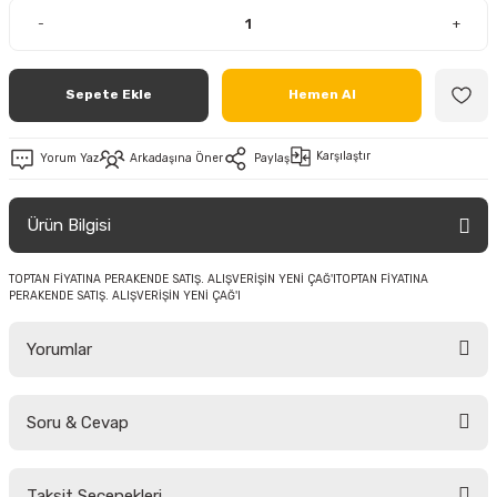
-
+
Sepete Ekle
Hemen Al
Karşılaştır
Yorum Yaz
Arkadaşına Öner
Paylaş
Ürün Bilgisi
TOPTAN FİYATINA PERAKENDE SATIŞ. ALIŞVERİŞİN YENİ ÇAĞ'ITOPTAN FİYATINA
PERAKENDE SATIŞ. ALIŞVERİŞİN YENİ ÇAĞ'I
Yorumlar
Soru & Cevap
Bu ürüne ilk yorumu siz yapın!
Taksit Seçenekleri