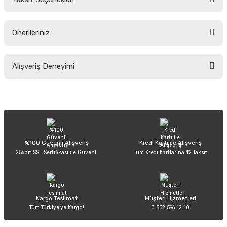
Yorum Yaz
Ürün hakkında henüz soru sorulmamış.
Önerileriniz
Soru Sor
Bu ürünün fiyat bilgisi, resim, ürün açıklamalarında ve diğer konularda
Alışveriş Deneyimi
yetersiz gördüğünüz noktaları öneri formunu kullanarak tarafımıza
iletebilirsiniz.
Görüş ve önerileriniz için teşekkür ederiz.
Sitemize ilk yorumu siz yapın!
Ürün resmi kalitesiz, bozuk veya görüntülenemiyor.
Ürün açıklamasında eksik bilgiler bulunuyor.
Deneyimini Paylaş
Ürün bilgilerinde hatalar bulunuyor.
%100 Güvenli Alışveriş
Kredi Kartı ile Alışveriş
256bit SSL Sertifikası ile Güvenli
Tüm Kredi Kartlarına 12 Taksit
Ürün fiyatı diğer sitelerden daha pahalı.
Bu ürüne benzer farklı alternatifler olmalı.
Kargo Teslimat
Müşteri Hizmetleri
Tüm Türkiye’ye Kargo!
0 532 596 12 10