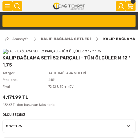
Anasayfa
KALIP BAĞLAMA SETLERİ
KALIP BAĞLAMA SE
KALIP BAĞLAMA SETİ 52 PARÇALI - TÜM ÖLÇÜLER M 12 *
1.75
Kategori
KALIP BAĞLAMA SETLERİ
Stok Kodu
4451
Fiyat
72,92 USD + KDV
4.171,99 TL
432,67 TL den başlayan taksitlerle!
ÖLÇÜ SEÇİNİZ