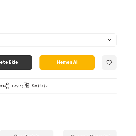
ete Ekle
Hemen Al
Karşılaştır
er
Paylaş