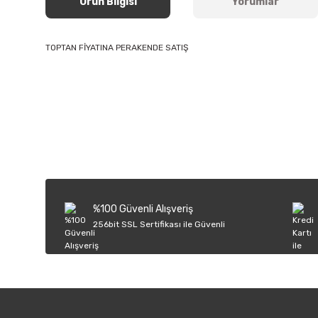
Ürün Bilgisi
Yorumlar
TOPTAN FİYATINA PERAKENDE SATIŞ
Bu ürünün fiyat bilgisi, resim, ürün açıklamalarında ve diğer k
Görüş ve önerileriniz için teşekkür ederiz.
Ürün resmi kalitesiz, bozuk veya görüntülenemiyor.
Ürün açıklamasında eksik bilgiler bulunuyor.
Ürün bilgilerinde hatalar bulunuyor.
%100 Güvenli Alışveriş
Ürün fiyatı diğer sitelerden daha pahalı.
256bit SSL Sertifikası ile Güvenli
Bu ürüne benzer farklı alternatifler olmalı.