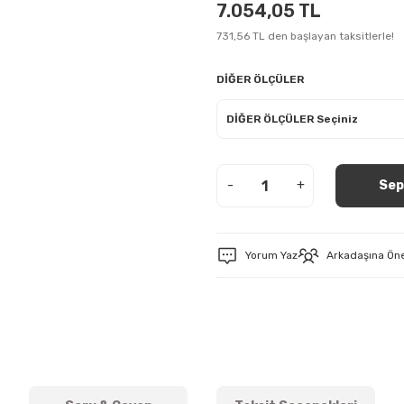
7.054,05 TL
731,56 TL den başlayan taksitlerle!
DİĞER ÖLÇÜLER
-
+
Sep
Yorum Yaz
Arkadaşına Ön