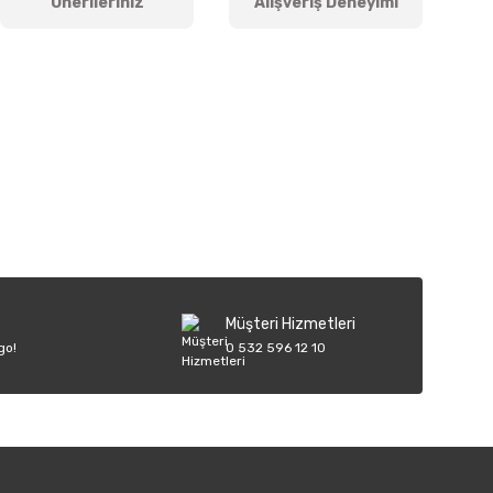
Önerileriniz
Alışveriş Deneyimi
iletebilirsiniz.
Müşteri Hizmetleri
go!
0 532 596 12 10