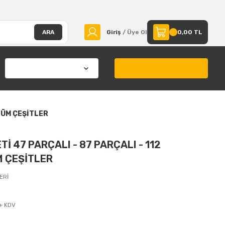
ARA
Giriş
/ Üye Ol
0,00 TL
TÜM ÇEŞİTLER
 47 PARÇALI - 87 PARÇALI - 112
M ÇEŞİTLER
ERİ
+ KDV