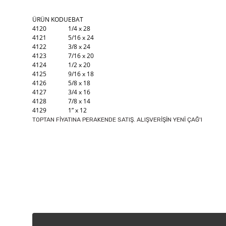
ÜRÜN KODU
EBAT
4120
1/4 x 28
4121
5/16 x 24
4122
3/8 x 24
4123
7/16 x 20
4124
1/2 x 20
4125
9/16 x 18
4126
5/8 x 18
4127
3/4 x 16
4128
7/8 x 14
4129
1” x 12
TOPTAN FİYATINA PERAKENDE SATIŞ. ALIŞVERİŞİN YENİ ÇAĞ'I
Bu ürünün fiyat bilgisi, resim, ürün açıklamalarında ve diğer k
Görüş ve önerileriniz için teşekkür ederiz.
Ürün resmi kalitesiz, bozuk veya görüntülenemiyor.
Ürün açıklamasında eksik bilgiler bulunuyor.
Ürün bilgilerinde hatalar bulunuyor.