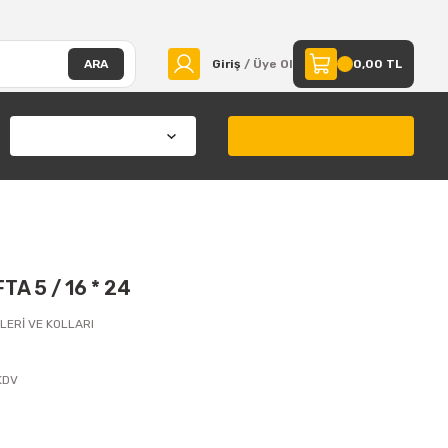
ARA
Giriş
/ Üye Ol
0,00 TL
TA 5 / 16 * 24
LERİ VE KOLLARI
KDV