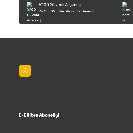
%100 Güvenli Alışveriş
Ürün fiyatı diğer sitelerden daha pahalı.
256bit SSL Sertifikası ile Güvenli
Bu ürüne benzer farklı alternatifler olmalı.
E-Bülten Aboneliği