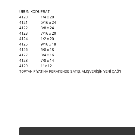
ÜRÜN KODU
EBAT
4120
1/4 x 28
4121
5/16 x 24
4122
3/8 x 24
4123
7/16 x 20
4124
1/2 x 20
4125
9/16 x 18
4126
5/8 x 18
4127
3/4 x 16
4128
7/8 x 14
4129
1” x 12
TOPTAN FİYATINA PERAKENDE SATIŞ. ALIŞVERİŞİN YENİ ÇAĞ'I
Bu ürünün fiyat bilgisi, resim, ürün açıklamalarında ve diğer k
Görüş ve önerileriniz için teşekkür ederiz.
Ürün resmi kalitesiz, bozuk veya görüntülenemiyor.
Ürün açıklamasında eksik bilgiler bulunuyor.
Ürün bilgilerinde hatalar bulunuyor.