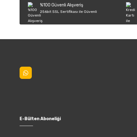
%100 Güvenli Alışveriş
Ürün fiyatı diğer sitelerden daha pahalı.
256bit SSL Sertifikası ile Güvenli
Bu ürüne benzer farklı alternatifler olmalı.
E-Bülten Aboneliği