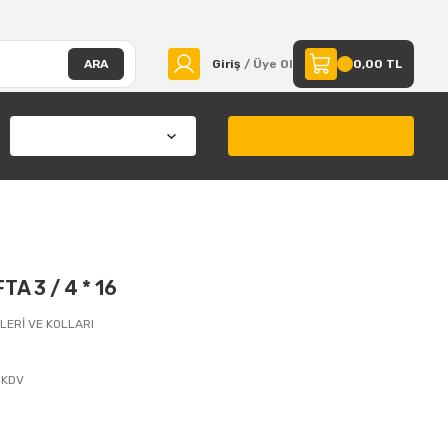
ARA
Giriş
/ Üye Ol
0,00 TL
A 3 / 4 * 16
LERİ VE KOLLARI
 KDV