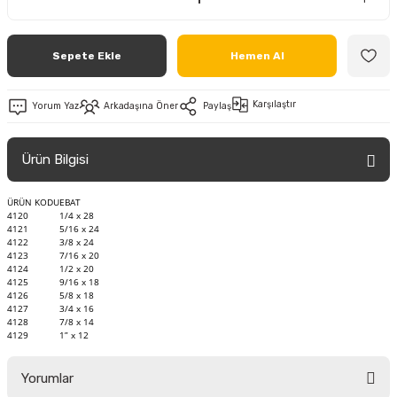
Sepete Ekle
Hemen Al
Karşılaştır
Yorum Yaz
Arkadaşına Öner
Paylaş
Ürün Bilgisi
ÜRÜN KODU
EBAT
4120
1/4 x 28
4121
5/16 x 24
4122
3/8 x 24
4123
7/16 x 20
4124
1/2 x 20
4125
9/16 x 18
4126
5/8 x 18
4127
3/4 x 16
4128
7/8 x 14
4129
1” x 12
Yorumlar