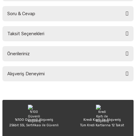
Soru & Cevap
Bu ürüne ilk yorumu siz yapın!
Taksit Seçenekleri
Yorum Yaz
Ürün hakkında henüz soru sorulmamış.
Önerileriniz
Soru Sor
Bu ürünün fiyat bilgisi, resim, ürün açıklamalarında ve diğer konularda
Alışveriş Deneyimi
yetersiz gördüğünüz noktaları öneri formunu kullanarak tarafımıza
iletebilirsiniz.
Görüş ve önerileriniz için teşekkür ederiz.
Sitemize ilk yorumu siz yapın!
Ürün resmi kalitesiz, bozuk veya görüntülenemiyor.
Ürün açıklamasında eksik bilgiler bulunuyor.
Deneyimini Paylaş
Ürün bilgilerinde hatalar bulunuyor.
%100 Güvenli Alışveriş
Kredi Kartı ile Alışveriş
256bit SSL Sertifikası ile Güvenli
Tüm Kredi Kartlarına 12 Taksit
Ürün fiyatı diğer sitelerden daha pahalı.
Bu ürüne benzer farklı alternatifler olmalı.