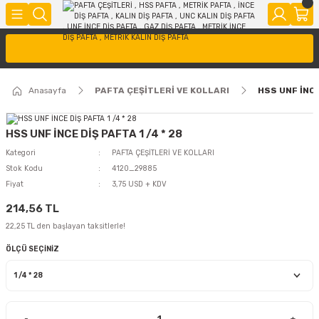
Anasayfa
PAFTA ÇEŞİTLERİ VE KOLLARI
HSS UNF İNCE
HSS UNF İNCE DİŞ PAFTA 1 /4 * 28
Kategori
PAFTA ÇEŞİTLERİ VE KOLLARI
Stok Kodu
4120_29885
Fiyat
3,75 USD + KDV
214,56 TL
22,25 TL den başlayan taksitlerle!
ÖLÇÜ SEÇİNİZ
-
+