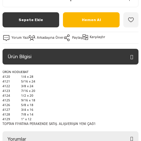
Sepete Ekle
Hemen Al
Karşılaştır
Yorum Yaz
Arkadaşına Öner
Paylaş
Ürün Bilgisi
ÜRÜN KODU
EBAT
4120
1/4 x 28
4121
5/16 x 24
4122
3/8 x 24
4123
7/16 x 20
4124
1/2 x 20
4125
9/16 x 18
4126
5/8 x 18
4127
3/4 x 16
4128
7/8 x 14
4129
1” x 12
TOPTAN FİYATINA PERAKENDE SATIŞ. ALIŞVERİŞİN YENİ ÇAĞ'I
Yorumlar