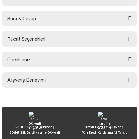
Soru & Cevap
Bu ürüne ilk yorumu siz yapın!
Taksit Seçenekleri
Yorum Yaz
Ürün hakkında henüz soru sorulmamış.
Önerileriniz
Soru Sor
Bu ürünün fiyat bilgisi, resim, ürün açıklamalarında ve diğer konularda
Alışveriş Deneyimi
yetersiz gördüğünüz noktaları öneri formunu kullanarak tarafımıza
iletebilirsiniz.
Görüş ve önerileriniz için teşekkür ederiz.
Sitemize ilk yorumu siz yapın!
Ürün resmi kalitesiz, bozuk veya görüntülenemiyor.
Ürün açıklamasında eksik bilgiler bulunuyor.
Deneyimini Paylaş
Ürün bilgilerinde hatalar bulunuyor.
%100 Güvenli Alışveriş
Kredi Kartı ile Alışveriş
256bit SSL Sertifikası ile Güvenli
Tüm Kredi Kartlarına 12 Taksit
Ürün fiyatı diğer sitelerden daha pahalı.