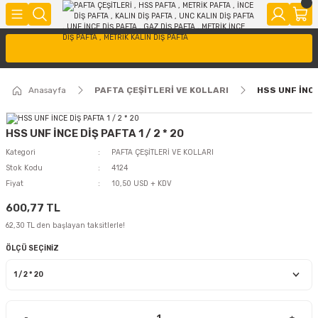
Anasayfa
PAFTA ÇEŞİTLERİ VE KOLLARI
HSS UNF İNCE 
HSS UNF İNCE DİŞ PAFTA 1 / 2 * 20
Kategori
PAFTA ÇEŞİTLERİ VE KOLLARI
Stok Kodu
4124
Fiyat
10,50 USD + KDV
600,77 TL
62,30 TL den başlayan taksitlerle!
ÖLÇÜ SEÇİNİZ
-
+