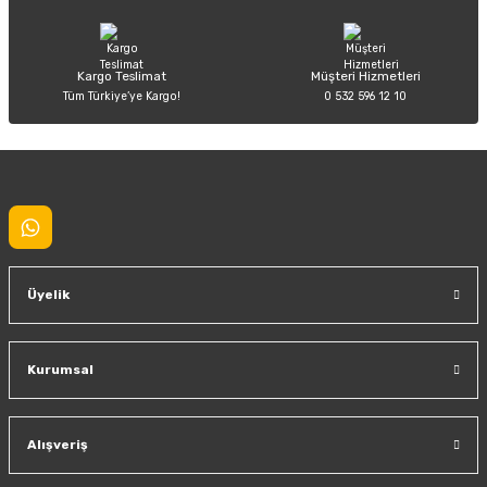
Bu ürüne benzer farklı alternatifler olmalı.
Kargo Teslimat
Müşteri Hizmetleri
Tüm Türkiye’ye Kargo!
0 532 596 12 10
Gönder
Üyelik
Kurumsal
Alışveriş