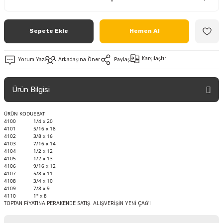
Sepete Ekle
Hemen Al
Karşılaştır
Yorum Yaz
Arkadaşına Öner
Paylaş
Ürün Bilgisi
ÜRÜN KODU
EBAT
4100
1/4 x 20
4101
5/16 x 18
4102
3/8 x 16
4103
7/16 x 14
4104
1/2 x 12
4105
1/2 x 13
4106
9/16 x 12
4107
5/8 x 11
4108
3/4 x 10
4109
7/8 x 9
4110
1" x 8
TOPTAN FİYATINA PERAKENDE SATIŞ. ALIŞVERİŞİN YENİ ÇAĞ'I