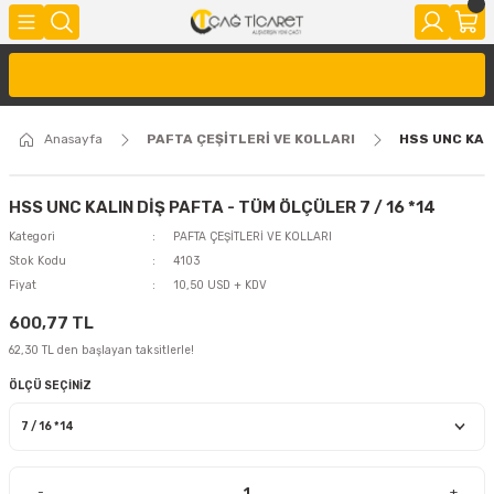
Anasayfa
PAFTA ÇEŞİTLERİ VE KOLLARI
HSS UNC KALI
HSS UNC KALIN DİŞ PAFTA - TÜM ÖLÇÜLER 7 / 16 *14
Kategori
PAFTA ÇEŞİTLERİ VE KOLLARI
Stok Kodu
4103
Fiyat
10,50 USD + KDV
600,77 TL
62,30 TL den başlayan taksitlerle!
ÖLÇÜ SEÇİNİZ
-
+