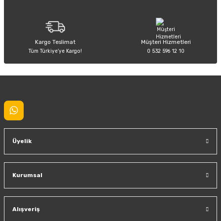
Ürün fiyatı diğer sitelerden daha pahalı.
Bu ürüne benzer farklı alternatifler olmalı.
Kargo Teslimat
Müşteri Hizmetleri
Tüm Türkiye’ye Kargo!
0 532 596 12 10
Gönder
Üyelik
Kurumsal
Alışveriş