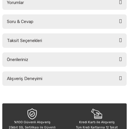
Yorumlar
Soru & Cevap
Bu ürüne ilk yorumu siz yapın!
Taksit Seçenekleri
Yorum Yaz
Ürün hakkında henüz soru sorulmamış.
Önerileriniz
Soru Sor
Bu ürünün fiyat bilgisi, resim, ürün açıklamalarında ve diğer konularda
Alışveriş Deneyimi
yetersiz gördüğünüz noktaları öneri formunu kullanarak tarafımıza
iletebilirsiniz.
Görüş ve önerileriniz için teşekkür ederiz.
Sitemize ilk yorumu siz yapın!
Ürün resmi kalitesiz, bozuk veya görüntülenemiyor.
Ürün açıklamasında eksik bilgiler bulunuyor.
Deneyimini Paylaş
Ürün bilgilerinde hatalar bulunuyor.
%100 Güvenli Alışveriş
Kredi Kartı ile Alışveriş
256bit SSL Sertifikası ile Güvenli
Tüm Kredi Kartlarına 12 Taksit