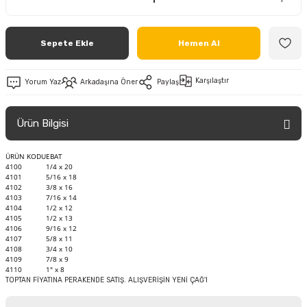
Sepete Ekle
Hemen Al
Karşılaştır
Yorum Yaz
Arkadaşına Öner
Paylaş
Ürün Bilgisi
ÜRÜN KODU
EBAT
4100
1/4 x 20
4101
5/16 x 18
4102
3/8 x 16
4103
7/16 x 14
4104
1/2 x 12
4105
1/2 x 13
4106
9/16 x 12
4107
5/8 x 11
4108
3/4 x 10
4109
7/8 x 9
4110
1" x 8
TOPTAN FİYATINA PERAKENDE SATIŞ. ALIŞVERİŞİN YENİ ÇAĞ'I