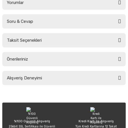
Yorumlar
Soru & Cevap
Bu ürüne ilk yorumu siz yapın!
Taksit Seçenekleri
Yorum Yaz
Ürün hakkında henüz soru sorulmamış.
Önerileriniz
Soru Sor
Bu ürünün fiyat bilgisi, resim, ürün açıklamalarında ve diğer konularda
Alışveriş Deneyimi
yetersiz gördüğünüz noktaları öneri formunu kullanarak tarafımıza
iletebilirsiniz.
Görüş ve önerileriniz için teşekkür ederiz.
Sitemize ilk yorumu siz yapın!
Ürün resmi kalitesiz, bozuk veya görüntülenemiyor.
Ürün açıklamasında eksik bilgiler bulunuyor.
Deneyimini Paylaş
Ürün bilgilerinde hatalar bulunuyor.
%100 Güvenli Alışveriş
Kredi Kartı ile Alışveriş
256bit SSL Sertifikası ile Güvenli
Tüm Kredi Kartlarına 12 Taksit