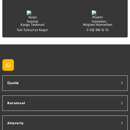
Ürün fiyatı diğer sitelerden daha pahalı.
Bu ürüne benzer farklı alternatifler olmalı.
Kargo Teslimat
Müşteri Hizmetleri
Tüm Türkiye’ye Kargo!
0 532 596 12 10
Gönder
Üyelik
Kurumsal
Alışveriş