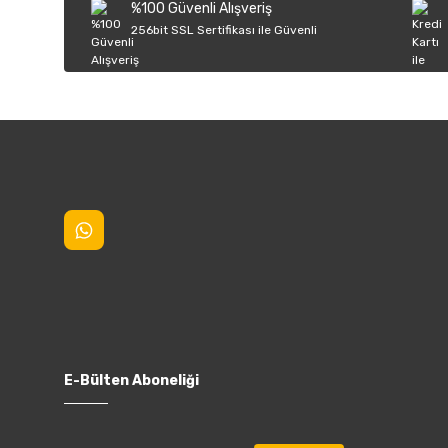
%100 Güvenli Alışveriş
Ürün fiyatı diğer sitelerden daha pahalı.
256bit SSL Sertifikası ile Güvenli
Bu ürüne benzer farklı alternatifler olmalı.
E-Bülten Aboneliği