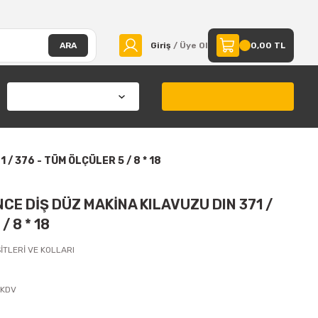
ARA
Giriş
/ Üye Ol
0,00 TL
/ 376 - TÜM ÖLÇÜLER 5 / 8 * 18
CE DİŞ DÜZ MAKİNA KILAVUZU DIN 371 /
/ 8 * 18
İTLERİ VE KOLLARI
 KDV