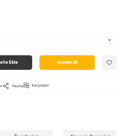
ete Ekle
Hemen Al
Karşılaştır
er
Paylaş