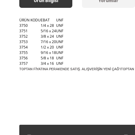
Ürün Bilgisi
Yorumlar
ÜRÜN KODU
EBAT
UNF
3750
1/4 x 28
UNF
3751
5/16 x 24
UNF
3752
3/8 x 24
UNF
3753
7/16 x 20
UNF
3754
1/2 x 20
UNF
3755
9/16 x 18
UNF
3756
5/8 x 18
UNF
3757
3/4 x 16
UNF
TOPTAN FİYATINA PERAKENDE SATIŞ. ALIŞVERİŞİN YENİ ÇAĞ'ITOPTAN 
Bu ürünün fiyat bilgisi, resim, ürün açıklamalarında ve diğer k
Görüş ve önerileriniz için teşekkür ederiz.
Ürün resmi kalitesiz, bozuk veya görüntülenemiyor.
Ürün açıklamasında eksik bilgiler bulunuyor.
Ürün bilgilerinde hatalar bulunuyor.