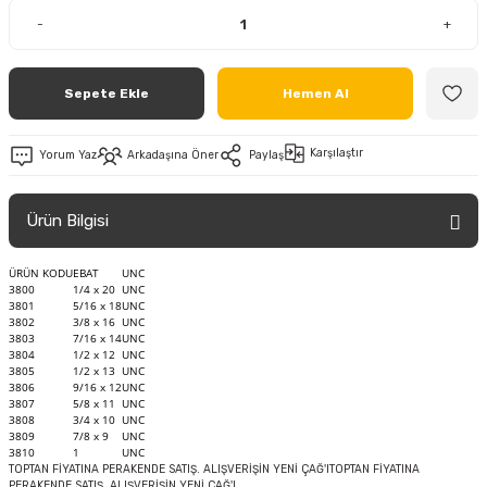
-
+
Sepete Ekle
Hemen Al
Karşılaştır
Yorum Yaz
Arkadaşına Öner
Paylaş
Ürün Bilgisi
ÜRÜN KODU
EBAT
UNC
3800
1/4 x 20
UNC
3801
5/16 x 18
UNC
3802
3/8 x 16
UNC
3803
7/16 x 14
UNC
3804
1/2 x 12
UNC
3805
1/2 x 13
UNC
3806
9/16 x 12
UNC
3807
5/8 x 11
UNC
3808
3/4 x 10
UNC
3809
7/8 x 9
UNC
3810
1
UNC
TOPTAN FİYATINA PERAKENDE SATIŞ. ALIŞVERİŞİN YENİ ÇAĞ'ITOPTAN FİYATINA
PERAKENDE SATIŞ. ALIŞVERİŞİN YENİ ÇAĞ'I