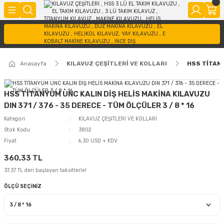
Anasayfa
KILAVUZ ÇEŞİTLERİ VE KOLLARI
HSS TİTANY
HSS TİTANYUM UNC KALIN DİŞ HELİS MAKİNA KILAVUZU
DIN 371 / 376 - 35 DERECE - TÜM ÖLÇÜLER 3 / 8 * 16
Kategori
KILAVUZ ÇEŞİTLERİ VE KOLLARI
Stok Kodu
3802
Fiyat
6,30 USD + KDV
360,33 TL
37,37 TL den başlayan taksitlerle!
ÖLÇÜ SEÇİNİZ