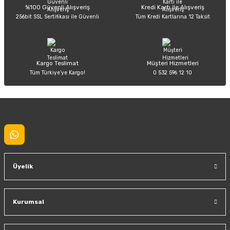
Deneyimini Paylaş
Ürün bilgilerinde hatalar bulunuyor.
%100 Güvenli Alışveriş
Kredi Kartı ile Alışveriş
256bit SSL Sertifikası ile Güvenli
Tüm Kredi Kartlarına 12 Taksit
Ürün fiyatı diğer sitelerden daha pahalı.
Bu ürüne benzer farklı alternatifler olmalı.
Kargo Teslimat
Müşteri Hizmetleri
Tüm Türkiye’ye Kargo!
0 532 596 12 10
Gönder
Üyelik
Kurumsal