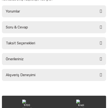
Yorumlar
Soru & Cevap
Bu ürüne ilk yorumu siz yapın!
Taksit Seçenekleri
Yorum Yaz
Ürün hakkında henüz soru sorulmamış.
Önerileriniz
Soru Sor
Bu ürünün fiyat bilgisi, resim, ürün açıklamalarında ve diğer konularda
Alışveriş Deneyimi
yetersiz gördüğünüz noktaları öneri formunu kullanarak tarafımıza
iletebilirsiniz.
Görüş ve önerileriniz için teşekkür ederiz.
Sitemize ilk yorumu siz yapın!
Ürün resmi kalitesiz, bozuk veya görüntülenemiyor.
Ürün açıklamasında eksik bilgiler bulunuyor.