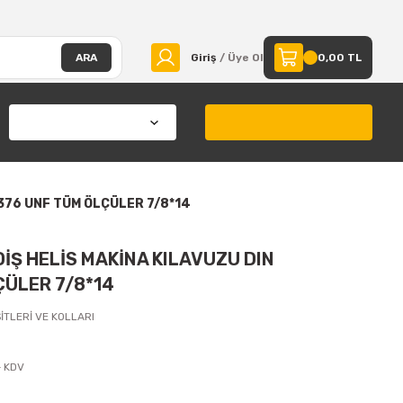
ARA
Giriş
/ Üye Ol
0,00 TL
/376 UNF TÜM ÖLÇÜLER 7/8*14
İŞ HELİS MAKİNA KILAVUZU DIN
ÇÜLER 7/8*14
İTLERİ VE KOLLARI
+ KDV