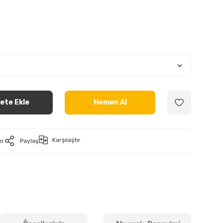
ete Ekle
Hemen Al
Karşılaştır
er
Paylaş