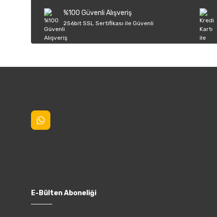
Ürün bilgilerinde hatalar bulunuyor.
%100 Güvenli Alışveriş
Ürün fiyatı diğer sitelerden daha pahalı.
256bit SSL Sertifikası ile Güvenli
Bu ürüne benzer farklı alternatifler olmalı.
E-Bülten Aboneliği