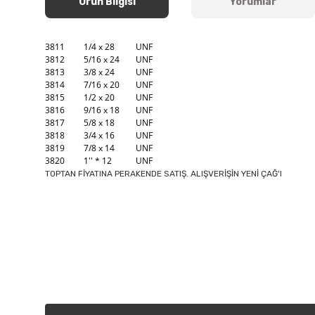
Ürün Bilgisi
Yorumlar
3811
1/4 x 28
UNF
3812
5/16 x 24
UNF
3813
3/8 x 24
UNF
3814
7/16 x 20
UNF
3815
1/2 x 20
UNF
3816
9/16 x 18
UNF
3817
5/8 x 18
UNF
3818
3/4 x 16
UNF
3819
7/8 x 14
UNF
3820
1'' * 12
UNF
TOPTAN FİYATINA PERAKENDE SATIŞ. ALIŞVERİŞİN YENİ ÇAĞ'I
Bu ürünün fiyat bilgisi, resim, ürün açıklamalarında ve diğer k
Görüş ve önerileriniz için teşekkür ederiz.
Ürün resmi kalitesiz, bozuk veya görüntülenemiyor.
Ürün açıklamasında eksik bilgiler bulunuyor.