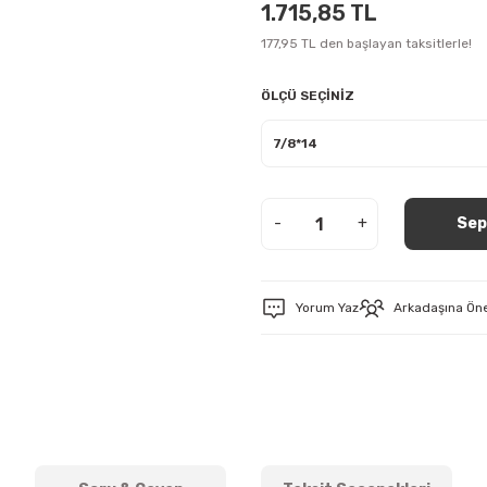
1.715,85 TL
177,95 TL den başlayan taksitlerle!
ÖLÇÜ SEÇİNİZ
-
+
Sep
Yorum Yaz
Arkadaşına Ön