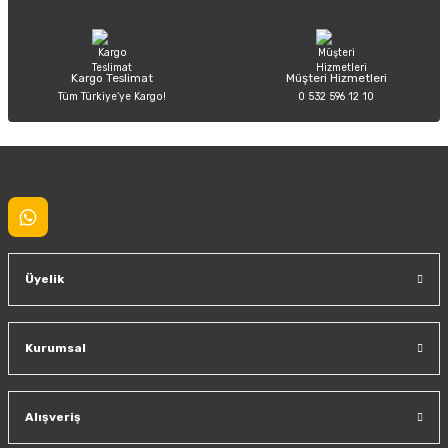
Bu ürüne benzer farklı alternatifler olmalı.
Kargo Teslimat
Müşteri Hizmetleri
Tüm Türkiye’ye Kargo!
0 532 596 12 10
Gönder
Üyelik
Kurumsal
Alışveriş