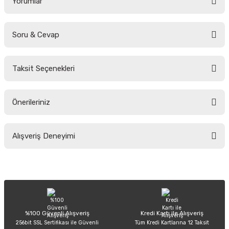
Yorumlar
Soru & Cevap
Bu ürüne ilk yorumu siz yapın!
Taksit Seçenekleri
Yorum Yaz
Ürün hakkında henüz soru sorulmamış.
Önerileriniz
Soru Sor
Bu ürünün fiyat bilgisi, resim, ürün açıklamalarında ve diğer konularda
Alışveriş Deneyimi
yetersiz gördüğünüz noktaları öneri formunu kullanarak tarafımıza
iletebilirsiniz.
Görüş ve önerileriniz için teşekkür ederiz.
Sitemize ilk yorumu siz yapın!
Ürün resmi kalitesiz, bozuk veya görüntülenemiyor.
Ürün açıklamasında eksik bilgiler bulunuyor.
Deneyimini Paylaş
Ürün bilgilerinde hatalar bulunuyor.
%100 Güvenli Alışveriş
Kredi Kartı ile Alışveriş
256bit SSL Sertifikası ile Güvenli
Tüm Kredi Kartlarına 12 Taksit
Ürün fiyatı diğer sitelerden daha pahalı.