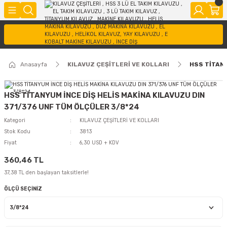
Anasayfa
KILAVUZ ÇEŞİTLERİ VE KOLLARI
HSS TİTANY
HSS TİTANYUM İNCE DİŞ HELİS MAKİNA KILAVUZU DIN
371/376 UNF TÜM ÖLÇÜLER 3/8*24
Kategori
KILAVUZ ÇEŞİTLERİ VE KOLLARI
Stok Kodu
3813
Fiyat
6,30 USD + KDV
360,46 TL
37,38 TL den başlayan taksitlerle!
ÖLÇÜ SEÇİNİZ