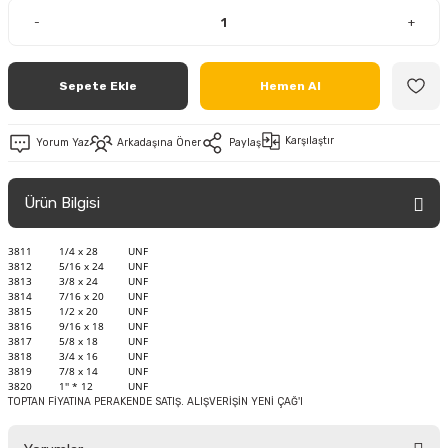
-
+
Sepete Ekle
Hemen Al
Karşılaştır
Yorum Yaz
Arkadaşına Öner
Paylaş
Ürün Bilgisi
3811
1/4 x 28
UNF
3812
5/16 x 24
UNF
3813
3/8 x 24
UNF
3814
7/16 x 20
UNF
3815
1/2 x 20
UNF
3816
9/16 x 18
UNF
3817
5/8 x 18
UNF
3818
3/4 x 16
UNF
3819
7/8 x 14
UNF
3820
1'' * 12
UNF
TOPTAN FİYATINA PERAKENDE SATIŞ. ALIŞVERİŞİN YENİ ÇAĞ'I