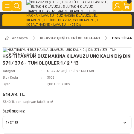
Anasayfa
KILAVUZ ÇEŞİTLERİ VE KOLLARI
HSS TİTANY
HSS TİTANYUM DÜZ MAKİNA KILAVUZU UNC KALIN DİŞ DIN
371 / 376 - TÜM ÖLÇÜLER 1 / 2 * 13
Kategori
KILAVUZ ÇEŞİTLERİ VE KOLLARI
Stok Kodu
3705
Fiyat
9,00 USD + KDV
514,94 TL
53,40 TL den başlayan taksitlerle!
ÖLÇÜ SEÇİNİZ