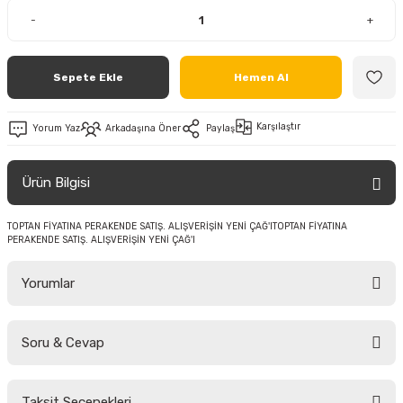
-
+
Sepete Ekle
Hemen Al
Karşılaştır
Yorum Yaz
Arkadaşına Öner
Paylaş
Ürün Bilgisi
TOPTAN FİYATINA PERAKENDE SATIŞ. ALIŞVERİŞİN YENİ ÇAĞ'ITOPTAN FİYATINA
PERAKENDE SATIŞ. ALIŞVERİŞİN YENİ ÇAĞ'I
Yorumlar
Soru & Cevap
Bu ürüne ilk yorumu siz yapın!
Taksit Seçenekleri