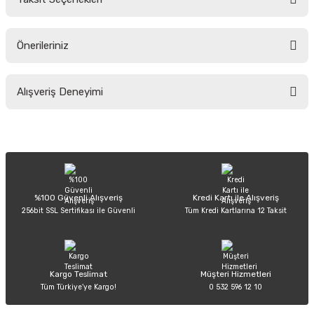
Yorum Yaz
Ürün hakkında henüz soru sorulmamış.
Önerileriniz
Soru Sor
Bu ürünün fiyat bilgisi, resim, ürün açıklamalarında ve diğer konularda
Alışveriş Deneyimi
yetersiz gördüğünüz noktaları öneri formunu kullanarak tarafımıza
iletebilirsiniz.
Görüş ve önerileriniz için teşekkür ederiz.
Sitemize ilk yorumu siz yapın!
Ürün resmi kalitesiz, bozuk veya görüntülenemiyor.
Ürün açıklamasında eksik bilgiler bulunuyor.
Deneyimini Paylaş
Ürün bilgilerinde hatalar bulunuyor.
%100 Güvenli Alışveriş
Kredi Kartı ile Alışveriş
256bit SSL Sertifikası ile Güvenli
Tüm Kredi Kartlarına 12 Taksit
Ürün fiyatı diğer sitelerden daha pahalı.
Bu ürüne benzer farklı alternatifler olmalı.
Kargo Teslimat
Müşteri Hizmetleri
Tüm Türkiye’ye Kargo!
0 532 596 12 10