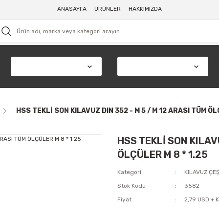
ANASAYFA
ÜRÜNLER
HAKKIMIZDA
HSS TEKLİ SON KILAVUZ DIN 352 - M 5 / M 12 ARASI TÜM ÖL
HSS TEKLİ SON KILAVU
ÖLÇÜLER M 8 * 1.25
Kategori
KILAVUZ ÇEŞ
Stok Kodu
3582
Fiyat
2,79 USD + 