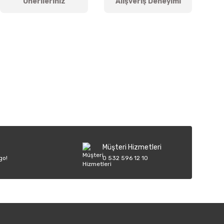
Önerileriniz
Alışveriş Deneyimi
iletebilirsiniz.
Müşteri Hizmetleri
go!
0 532 596 12 10