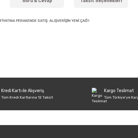
Soru & Cevap
Taksit Seçenekleri
FİYATINA PERAKENDE SATIŞ. ALIŞVERİŞİN YENİ ÇAĞ'I
onularda yetersiz gördüğünüz noktaları öneri formunu kullanarak tarafımıza 
Ürün hakkında henüz soru sorulmamış.
Bu ürüne ilk yorumu siz yapın!
Sitemize ilk yorumu siz yapın!
Deneyimini Paylaş
Yorum Yaz
Soru Sor
Kredi Kartı ile Alışveriş
Kargo Teslimat
Tüm Kredi Kartlarına 12 Taksit
Tüm Türkiye’ye Kar