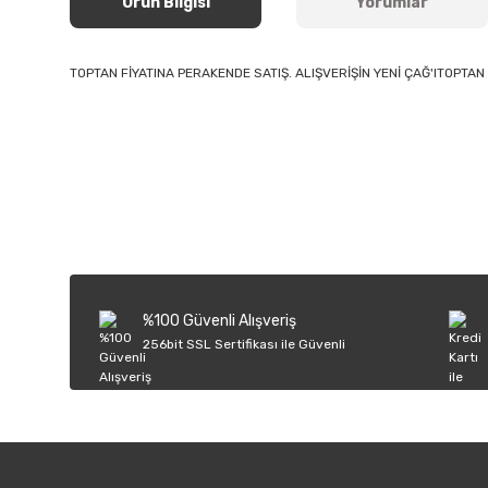
Ürün Bilgisi
Yorumlar
TOPTAN FİYATINA PERAKENDE SATIŞ. ALIŞVERİŞİN YENİ ÇAĞ'ITOPTAN 
Bu ürünün fiyat bilgisi, resim, ürün açıklamalarında ve diğer k
Görüş ve önerileriniz için teşekkür ederiz.
Ürün resmi kalitesiz, bozuk veya görüntülenemiyor.
Ürün açıklamasında eksik bilgiler bulunuyor.
Ürün bilgilerinde hatalar bulunuyor.
%100 Güvenli Alışveriş
Ürün fiyatı diğer sitelerden daha pahalı.
256bit SSL Sertifikası ile Güvenli
Bu ürüne benzer farklı alternatifler olmalı.