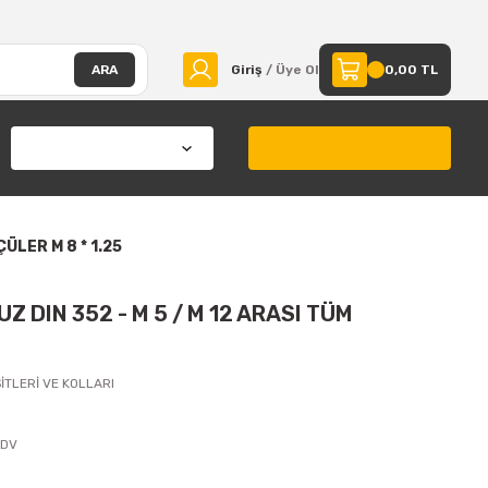
ARA
Giriş
/ Üye Ol
0,00 TL
ÇÜLER M 8 * 1.25
Z DIN 352 - M 5 / M 12 ARASI TÜM
İTLERİ VE KOLLARI
KDV