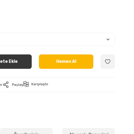
ete Ekle
Hemen Al
Karşılaştır
er
Paylaş