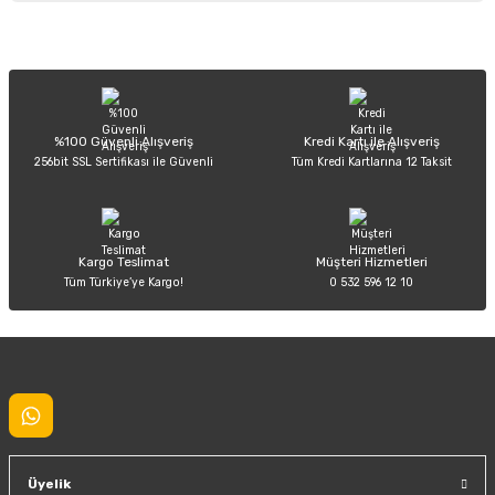
Görüş ve önerileriniz için teşekkür ederiz.
Sitemize ilk yorumu siz yapın!
Ürün resmi kalitesiz, bozuk veya görüntülenemiyor.
Ürün açıklamasında eksik bilgiler bulunuyor.
Deneyimini Paylaş
Ürün bilgilerinde hatalar bulunuyor.
%100 Güvenli Alışveriş
Kredi Kartı ile Alışveriş
256bit SSL Sertifikası ile Güvenli
Tüm Kredi Kartlarına 12 Taksit
Ürün fiyatı diğer sitelerden daha pahalı.
Bu ürüne benzer farklı alternatifler olmalı.
Kargo Teslimat
Müşteri Hizmetleri
Tüm Türkiye’ye Kargo!
0 532 596 12 10
Gönder
Üyelik