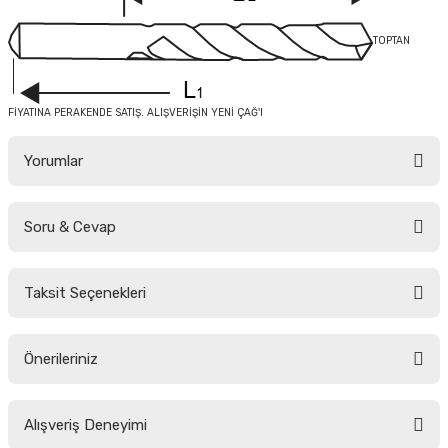
TOPTAN
FİYATINA PERAKENDE SATIŞ. ALIŞVERİŞİN YENİ ÇAĞ'I
Yorumlar
Soru & Cevap
Bu ürüne ilk yorumu siz yapın!
Taksit Seçenekleri
Yorum Yaz
Ürün hakkında henüz soru sorulmamış.
Önerileriniz
Soru Sor
Bu ürünün fiyat bilgisi, resim, ürün açıklamalarında ve diğer konularda
Alışveriş Deneyimi
yetersiz gördüğünüz noktaları öneri formunu kullanarak tarafımıza
iletebilirsiniz.