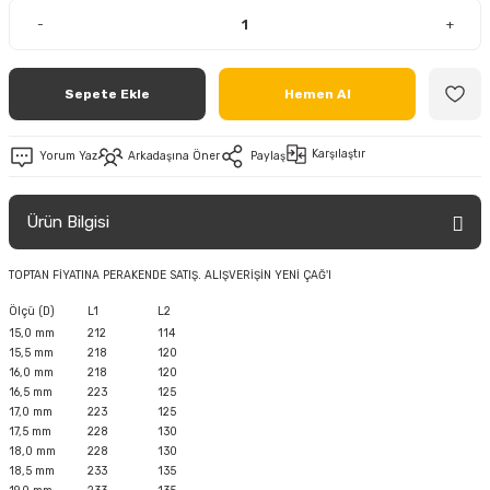
-
+
Sepete Ekle
Hemen Al
Karşılaştır
Yorum Yaz
Arkadaşına Öner
Paylaş
Ürün Bilgisi
TOPTAN FİYATINA PERAKENDE SATIŞ. ALIŞVERİŞİN YENİ ÇAĞ'I
Ölçü (D)
L1
L2
15,0 mm
212
114
15,5 mm
218
120
16,0 mm
218
120
16,5 mm
223
125
17,0 mm
223
125
17,5 mm
228
130
18,0 mm
228
130
18,5 mm
233
135